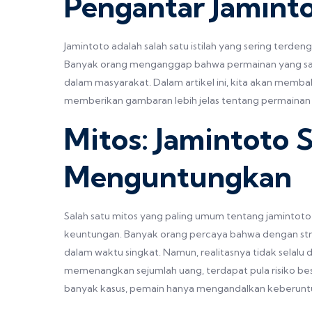
Pengantar Jamint
Jamintoto adalah salah satu istilah yang sering terden
Banyak orang menganggap bahwa permainan yang satu
dalam masyarakat. Dalam artikel ini, kita akan memb
memberikan gambaran lebih jelas tentang permainan i
Mitos: Jamintoto S
Menguntungkan
Salah satu mitos yang paling umum tentang jamintot
keuntungan. Banyak orang percaya bahwa dengan st
dalam waktu singkat. Namun, realitasnya tidak selalu
memenangkan sejumlah uang, terdapat pula risiko be
banyak kasus, pemain hanya mengandalkan keberuntu