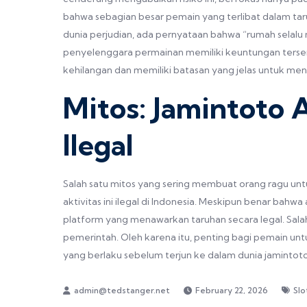
bahwa sebagian besar pemain yang terlibat dalam tar
dunia perjudian, ada pernyataan bahwa “rumah selal
penyelenggara permainan memiliki keuntungan tersen
kehilangan dan memiliki batasan yang jelas untuk meng
Mitos: Jamintoto 
Ilegal
Salah satu mitos yang sering membuat orang ragu un
aktivitas ini ilegal di Indonesia. Meskipun benar bahw
platform yang menawarkan taruhan secara legal. Salah
pemerintah. Oleh karena itu, penting bagi pemain u
yang berlaku sebelum terjun ke dalam dunia jamintoto
February 22, 2026
Slo