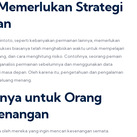
 Memerlukan Strategi
an
mintoto, seperti kebanyakan permainan lainnya, memerlukan
sukses biasanya telah menghabiskan waktu untuk mempelajari
uang, dan cara menghitung risiko. Contohnya, seorang pemain
analisis permainan sebelumnya dan menggunakan data
i masa depan. Oleh karena itu, pengetahuan dan pengalaman
peluang menang.
anya untuk Orang
senangan
a oleh mereka yang ingin mencari kesenangan semata.