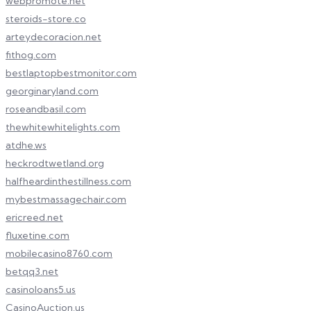
webpromote.net
steroids-store.co
arteydecoracion.net
fithog.com
bestlaptopbestmonitor.com
georginaryland.com
roseandbasil.com
thewhitewhitelights.com
atdhe.ws
heckrodtwetland.org
halfheardinthestillness.com
mybestmassagechair.com
ericreed.net
fluxetine.com
mobilecasino8760.com
betqq3.net
casinoloans5.us
CasinoAuction.us