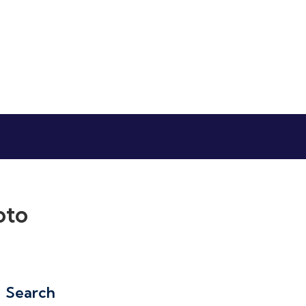
osit Pulsa LinkAja
rpercaya dengan peluang menang besar.
oto
Search