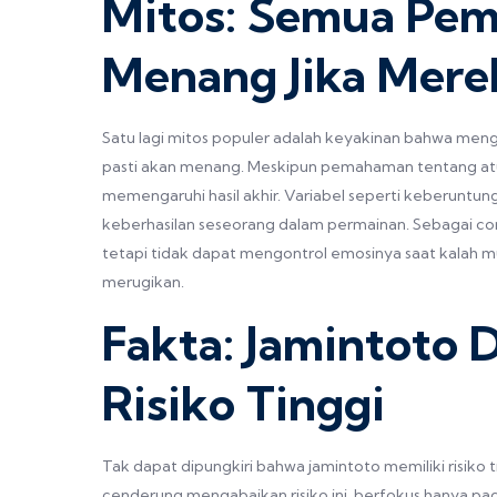
Mitos: Semua Pem
Menang Jika Mere
Satu lagi mitos populer adalah keyakinan bahwa men
pasti akan menang. Meskipun pemahaman tentang atur
memengaruhi hasil akhir. Variabel seperti keberunt
keberhasilan seseorang dalam permainan. Sebagai c
tetapi tidak dapat mengontrol emosinya saat kalah 
merugikan.
Fakta: Jamintoto 
Risiko Tinggi
Tak dapat dipungkiri bahwa jamintoto memiliki risiko
cenderung mengabaikan risiko ini, berfokus hanya p