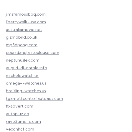
jimsfamousbbq.com
libertywalk-usa.com
australiamovie.net
gizmobird.co.uk
mp3djsong.com
coursdanglaistoulouse.com
neptunuslex.com
auguri-di-natale.info
michelewatch.us
omega--watches.us
breitling-watches.us
tgarnettcentrallautoads.com
fixadvert.com
autopluz.co
save3time-c.com
vexonhcf.com