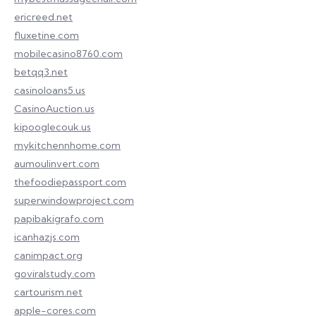
ericreed.net
fluxetine.com
mobilecasino8760.com
betqq3.net
casinoloans5.us
CasinoAuction.us
kipooglecouk.us
mykitchennhome.com
aumoulinvert.com
thefoodiepassport.com
superwindowproject.com
papibakigrafo.com
icanhazjs.com
canimpact.org
goviralstudy.com
cartourism.net
apple-cores.com