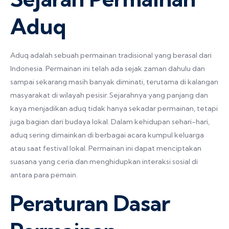
Aduq
Aduq adalah sebuah permainan tradisional yang berasal dari
Indonesia. Permainan ini telah ada sejak zaman dahulu dan
sampai sekarang masih banyak diminati, terutama di kalangan
masyarakat di wilayah pesisir. Sejarahnya yang panjang dan
kaya menjadikan aduq tidak hanya sekadar permainan, tetapi
juga bagian dari budaya lokal. Dalam kehidupan sehari-hari,
aduq sering dimainkan di berbagai acara kumpul keluarga
atau saat festival lokal. Permainan ini dapat menciptakan
suasana yang ceria dan menghidupkan interaksi sosial di
antara para pemain.
Peraturan Dasar