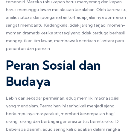
tersendiri. Mereka tahu kapan harus menyerang dan kapan
harus menunggu lawan melakukan kesalahan. Oleh karena itu,
analisis situasi dan pengamatan terhadap jalannya permainan
sangat membantu. Kadangkala, tidak jarang terjadi momen-
momen dramatis ketika strategi yang tidak terduga berhasil
mengejutkan tim lawan, membawa keceriaan di antara para
penonton dan pemain.
Peran Sosial dan
Budaya
Lebih dari sekadar permainan, aduq memiliki makna sosial
yang mendalam. Permainan ini sering kali menjadi ajang
berkumpulnya masyarakat, memberi kesempatan bagi
orang-orang dari berbagai generasi untuk berinteraksi. Di
beberapa daerah, aduq sering kali diadakan dalam rangka