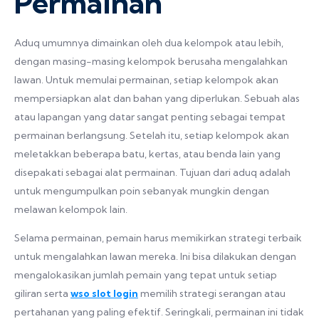
Permainan
Aduq umumnya dimainkan oleh dua kelompok atau lebih,
dengan masing-masing kelompok berusaha mengalahkan
lawan. Untuk memulai permainan, setiap kelompok akan
mempersiapkan alat dan bahan yang diperlukan. Sebuah alas
atau lapangan yang datar sangat penting sebagai tempat
permainan berlangsung. Setelah itu, setiap kelompok akan
meletakkan beberapa batu, kertas, atau benda lain yang
disepakati sebagai alat permainan. Tujuan dari aduq adalah
untuk mengumpulkan poin sebanyak mungkin dengan
melawan kelompok lain.
Selama permainan, pemain harus memikirkan strategi terbaik
untuk mengalahkan lawan mereka. Ini bisa dilakukan dengan
mengalokasikan jumlah pemain yang tepat untuk setiap
giliran serta
wso slot login
memilih strategi serangan atau
pertahanan yang paling efektif. Seringkali, permainan ini tidak