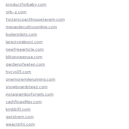
productforbaby.com
orb-z.com
fosterscoachhousetavern.com
mesasdecultivoonline.com
boilersnbits.com
latestviralpost.com
newfreearticle.com
blitzpowerusa.com
gardenofeaten.com
hycys05.com
onemoremilerunning.com
snowboardsteez.com
instagrambioforgirls.com
cashflowxfiles.com
kmbb10.com
getxtrem.com
weactinfo.com