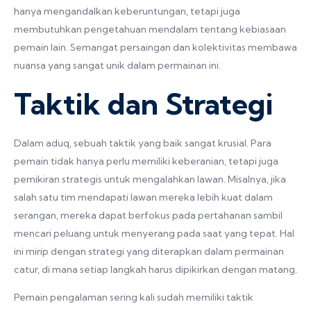
hanya mengandalkan keberuntungan, tetapi juga
membutuhkan pengetahuan mendalam tentang kebiasaan
pemain lain. Semangat persaingan dan kolektivitas membawa
nuansa yang sangat unik dalam permainan ini.
Taktik dan Strategi
Dalam aduq, sebuah taktik yang baik sangat krusial. Para
pemain tidak hanya perlu memiliki keberanian, tetapi juga
pemikiran strategis untuk mengalahkan lawan. Misalnya, jika
salah satu tim mendapati lawan mereka lebih kuat dalam
serangan, mereka dapat berfokus pada pertahanan sambil
mencari peluang untuk menyerang pada saat yang tepat. Hal
ini mirip dengan strategi yang diterapkan dalam permainan
catur, di mana setiap langkah harus dipikirkan dengan matang.
Pemain pengalaman sering kali sudah memiliki taktik