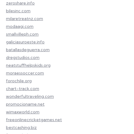
zeroshare.info
bilesinc.com
milaretreatnz.com
modaagi.com
smallvilleph.com
galiciasuroeste.info
batallasdeguerra.com
dregstudios.com
neatstuffhelpskids.org
moraessoccer.com
forochile.org
chart-track.com
wonderfultraveling.com
promocioname.net
wimaxworld.com
freeonlinecricketgames.net
bestcashing.biz