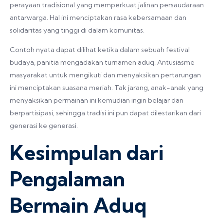
perayaan tradisional yang memperkuat jalinan persaudaraan
antarwarga. Hal ini menciptakan rasa kebersamaan dan
solidaritas yang tinggi di dalam komunitas.
Contoh nyata dapat dilihat ketika dalam sebuah festival
budaya, panitia mengadakan turnamen aduq. Antusiasme
masyarakat untuk mengikuti dan menyaksikan pertarungan
ini menciptakan suasana meriah. Tak jarang, anak-anak yang
menyaksikan permainan ini kemudian ingin belajar dan
berpartisipasi, sehingga tradisi ini pun dapat dilestarikan dari
generasi ke generasi.
Kesimpulan dari
Pengalaman
Bermain Aduq