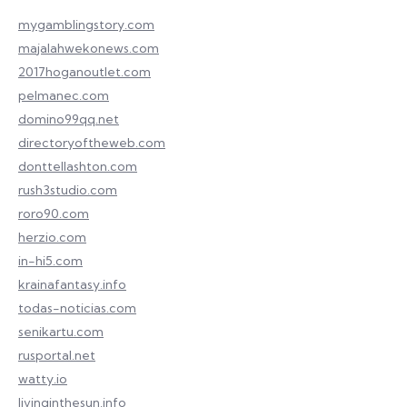
mygamblingstory.com
majalahwekonews.com
2017hoganoutlet.com
pelmanec.com
domino99qq.net
directoryoftheweb.com
donttellashton.com
rush3studio.com
roro90.com
herzio.com
in-hi5.com
krainafantasy.info
todas-noticias.com
senikartu.com
rusportal.net
watty.io
livinginthesun.info