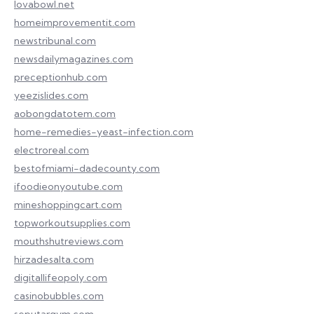
lovabowl.net
homeimprovementit.com
newstribunal.com
newsdailymagazines.com
preceptionhub.com
yeezislides.com
aobongdatotem.com
home-remedies-yeast-infection.com
electroreal.com
bestofmiami-dadecounty.com
ifoodieonyoutube.com
mineshoppingcart.com
topworkoutsupplies.com
mouthshutreviews.com
hirzadesalta.com
digitallifeopoly.com
casinobubbles.com