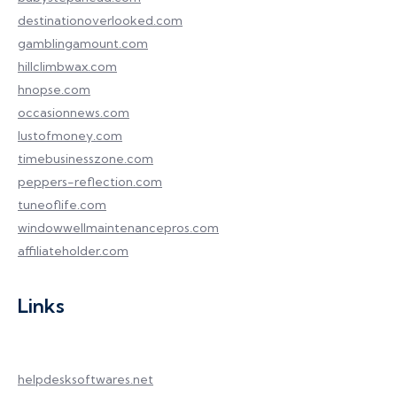
destinationoverlooked.com
gamblingamount.com
hillclimbwax.com
hnopse.com
occasionnews.com
lustofmoney.com
timebusinesszone.com
peppers-reflection.com
tuneoflife.com
windowwellmaintenancepros.com
affiliateholder.com
Links
helpdesksoftwares.net