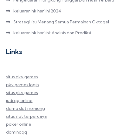
Pengeluaran Hongkong Tanggal Dan Hasil Terbaru
keluaran hk hari ini 2024
Strategi Jitu Menang Semua Permainan Oktogel
keluaran hk hari ini: Analisis dan Prediksi
Links
situs pkv games
pkv games login
situs pkv games
judi qq online
demo slot mahjong
situs slot terpercaya
poker online
dominoqq