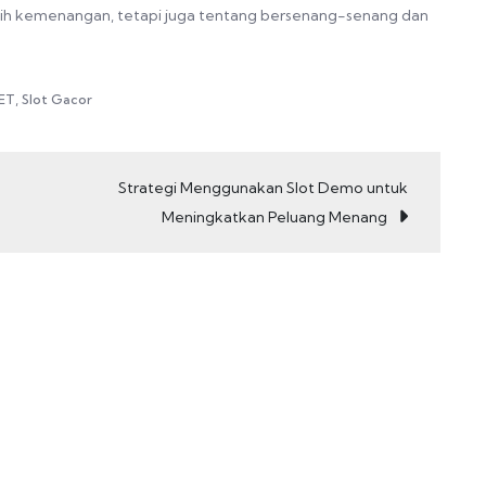
raih kemenangan, tetapi juga tentang bersenang-senang dan
,
ET
Slot Gacor
Strategi Menggunakan Slot Demo untuk
Meningkatkan Peluang Menang