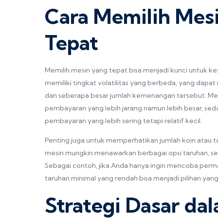
Cara Memilih Mes
Tepat
Memilih mesin yang tepat bisa menjadi kunci untuk k
memiliki tingkat volatilitas yang berbeda, yang da
dan seberapa besar jumlah kemenangan tersebut. Mes
pembayaran yang lebih jarang namun lebih besar, se
pembayaran yang lebih sering tetapi relatif kecil.
Penting juga untuk memperhatikan jumlah koin atau t
mesin mungkin menawarkan berbagai opsi taruhan, s
Sebagai contoh, jika Anda hanya ingin mencoba per
taruhan minimal yang rendah bisa menjadi pilihan yang
Strategi Dasar da