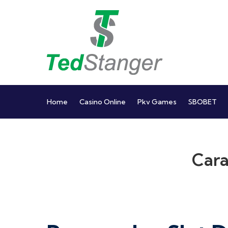
Skip
to
content
Slot Onlin
Gunakan LinkAja 
Home
Casino Online
Pkv Games
SBOBET
Cara