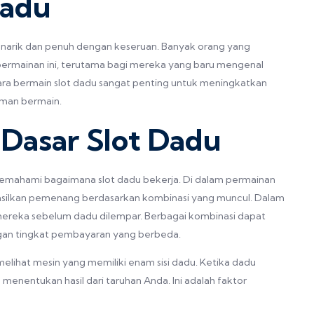
Dadu
menarik dan penuh dengan keseruan. Banyak orang yang
ermainan ini, terutama bagi mereka yang baru mengenal
ra bermain slot dadu sangat penting untuk meningkatkan
man bermain.
Dasar Slot Dadu
memahami bagaimana slot dadu bekerja. Di dalam permainan
hasilkan pemenang berdasarkan kombinasi yang muncul. Dalam
ereka sebelum dadu dilempar. Berbagai kombinasi dapat
gan tingkat pembayaran yang berbeda.
melihat mesin yang memiliki enam sisi dadu. Ketika dadu
n menentukan hasil dari taruhan Anda. Ini adalah faktor