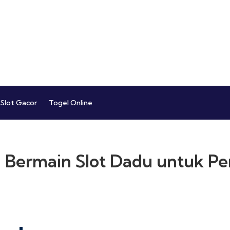
e Gacor di Situs Judi Terpercaya dengan Dep
untuk deposit cepat dan mainkan slot online gacor di situs judi te
Slot Gacor
Togel Online
 Bermain Slot Dadu untuk P