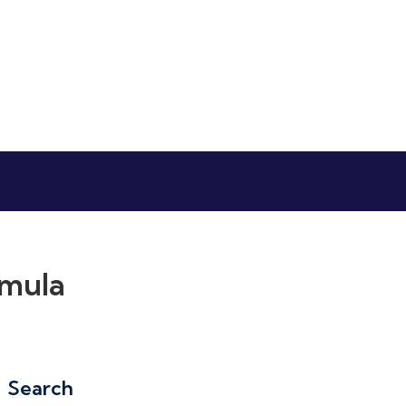
osit Pulsa LinkAja
rpercaya dengan peluang menang besar.
emula
Search