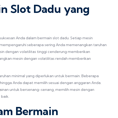
in Slot Dadu yang
esuksesan Anda dalam bermain slot dadu. Setiap mesin
pat mempengaruhi seberapa sering Anda memenangkan taruhan
in dengan volatilitas tinggi cenderung memberikan
dangkan mesin dengan volatilitas rendah memberikan
aruhan minimal yang diperlukan untuk bermain. Beberapa
ehingga Anda dapat memilih sesuai dengan anggaran Anda.
mainan untuk bersenang-senang, memilih mesin dengan
 baik.
lam Bermain