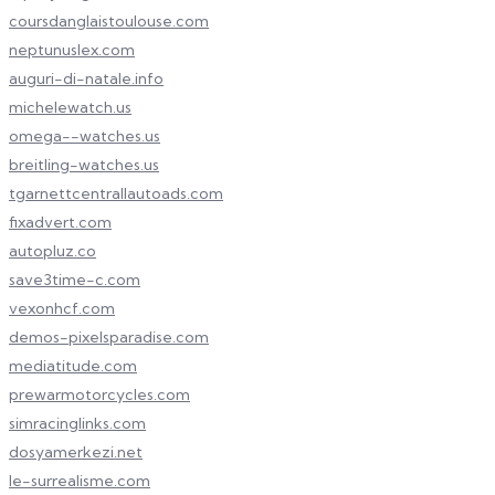
coursdanglaistoulouse.com
neptunuslex.com
auguri-di-natale.info
michelewatch.us
omega--watches.us
breitling-watches.us
tgarnettcentrallautoads.com
fixadvert.com
autopluz.co
save3time-c.com
vexonhcf.com
demos-pixelsparadise.com
mediatitude.com
prewarmotorcycles.com
simracinglinks.com
dosyamerkezi.net
le-surrealisme.com