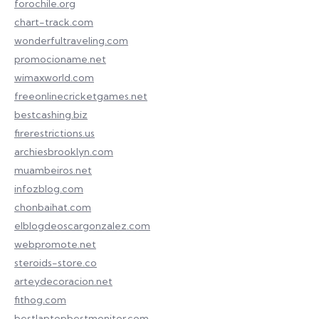
forochile.org
chart-track.com
wonderfultraveling.com
promocioname.net
wimaxworld.com
freeonlinecricketgames.net
bestcashing.biz
firerestrictions.us
archiesbrooklyn.com
muambeiros.net
infozblog.com
chonbaihat.com
elblogdeoscargonzalez.com
webpromote.net
steroids-store.co
arteydecoracion.net
fithog.com
bestlaptopbestmonitor.com