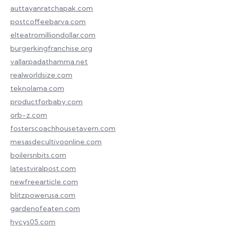
auttayanratchapak.com
postcoffeebarva.com
elteatromilliondollar.com
burgerkingfranchise.org
vallarpadathamma.net
realworldsize.com
teknolama.com
productforbaby.com
orb-z.com
fosterscoachhousetavern.com
mesasdecultivoonline.com
boilersnbits.com
latestviralpost.com
newfreearticle.com
blitzpowerusa.com
gardenofeaten.com
hycys05.com