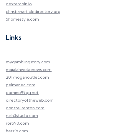
dextercoin.io
christianarticledirectory.org
5homestyle.com
Links
mygamblingstory.com
majalahwekonews.com
2017hoganoutlet.com
pelmanec.com
domino99qq.net
directoryoftheweb.com
donttellashton.com
rush3studio.com
roro90.com
herzio.com