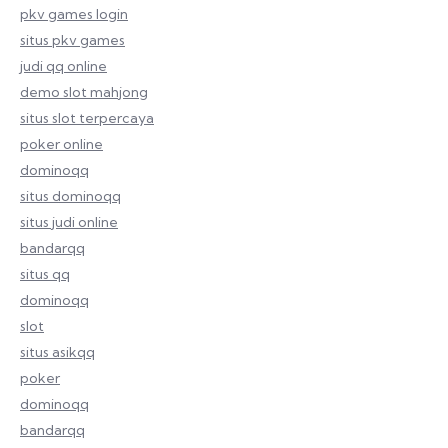
pkv games login
situs pkv games
judi qq online
demo slot mahjong
situs slot terpercaya
poker online
dominoqq
situs dominoqq
situs judi online
bandarqq
situs qq
dominoqq
slot
situs asikqq
poker
dominoqq
bandarqq