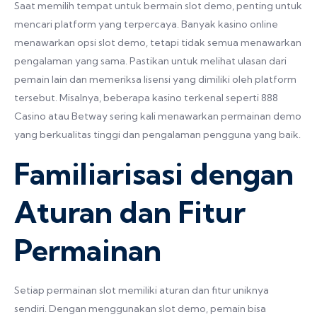
Saat memilih tempat untuk bermain slot demo, penting untuk
mencari platform yang terpercaya. Banyak kasino online
menawarkan opsi slot demo, tetapi tidak semua menawarkan
pengalaman yang sama. Pastikan untuk melihat ulasan dari
pemain lain dan memeriksa lisensi yang dimiliki oleh platform
tersebut. Misalnya, beberapa kasino terkenal seperti 888
Casino atau Betway sering kali menawarkan permainan demo
yang berkualitas tinggi dan pengalaman pengguna yang baik.
Familiarisasi dengan
Aturan dan Fitur
Permainan
Setiap permainan slot memiliki aturan dan fitur uniknya
sendiri. Dengan menggunakan slot demo, pemain bisa