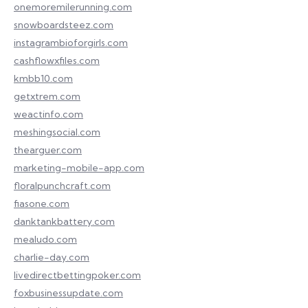
onemoremilerunning.com
snowboardsteez.com
instagrambioforgirls.com
cashflowxfiles.com
kmbb10.com
getxtrem.com
weactinfo.com
meshingsocial.com
thearguer.com
marketing-mobile-app.com
floralpunchcraft.com
fiasone.com
danktankbattery.com
mealudo.com
charlie-day.com
livedirectbettingpoker.com
foxbusinessupdate.com