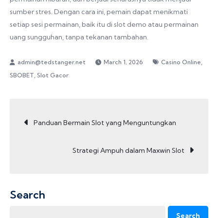
sumber stres. Dengan cara ini, pemain dapat menikmati
setiap sesi permainan, baik itu di slot demo atau permainan
uang sungguhan, tanpa tekanan tambahan.
,
March 1, 2026
Casino Online
,
SBOBET
Slot Gacor
Post
Panduan Bermain Slot yang Menguntungkan
navigation
Strategi Ampuh dalam Maxwin Slot
Search
Search