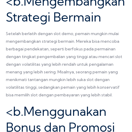
<b.Mengembangkan
Strategi Bermain
Setelah berlatih dengan slot demo, pemain mungkin mulai
mengembangkan strategi bermain. Mereka bisa mencoba
berbagai pendekatan, seperti berfokus pada permainan
dengan tingkat pengembalian yang tinggi atau mencari slot
dengan volatilitas yang lebih rendah untuk pengalaman
menang yang lebih sering. Misalnya, seorang pemain yang
menikmati tantangan mungkin lebih suka slot dengan
volatilitas tinggi, sedangkan pemain yang lebih konservatif
bisa memilih slot dengan pembayaran yang lebih stabil.
<b.Menggunakan
Bonus dan Promosi