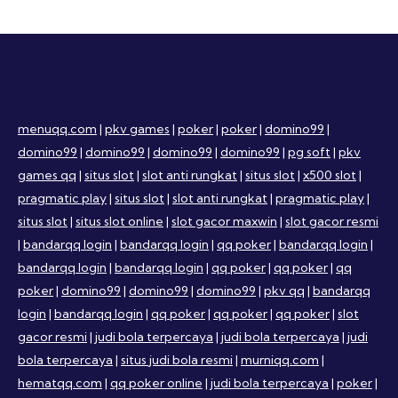
menuqq.com
|
pkv games
|
poker
|
poker
|
domino99
|
domino99
|
domino99
|
domino99
|
domino99
|
pg soft
|
pkv
games qq
|
situs slot
|
slot anti rungkat
|
situs slot
|
x500 slot
|
pragmatic play
|
situs slot
|
slot anti rungkat
|
pragmatic play
|
situs slot
|
situs slot online
|
slot gacor maxwin
|
slot gacor resmi
|
bandarqq login
|
bandarqq login
|
qq poker
|
bandarqq login
|
bandarqq login
|
bandarqq login
|
qq poker
|
qq poker
|
qq
poker
|
domino99
|
domino99
|
domino99
|
pkv qq
|
bandarqq
login
|
bandarqq login
|
qq poker
|
qq poker
|
qq poker
|
slot
gacor resmi
|
judi bola terpercaya
|
judi bola terpercaya
|
judi
bola terpercaya
|
situs judi bola resmi
|
murniqq.com
|
hematqq.com
|
qq poker online
|
judi bola terpercaya
|
poker
|