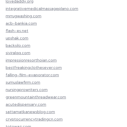
lovedaddy.org
integrativemedicalmassageplano.com
mrrugwashing.com
acb-bankia.com
flash-es.net
upshak.com
backsilo.com
siviralqq.com
impressionresorthoian.com
bestfreakingclothesever.com
falling-film-evaporator.com
sumuslawfirm.com
nursingprowriters.com
greenmountainthreadwear.com
acutedispensary.com
sattamatkanewsblog.com
cryptocurrencytradingcn.com
totowaz.com