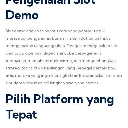
Demo
Slot demo adalah salah satu cara yang populer untuk
merasakan pengalaman bermain mesin slot tanpa harus
menggunakan uang sungguhan. Dengan menggunakan slot
demo, para pemain dapat mencoba berbagai jenis
permainan, memahami mekanisme, dan mengembangkan
strategi tanpa risiko kehilangan uang. Sebagai pemain baru
atau mereka yang ingin meningkatkan keterampilan, bermain
slot demo bisa menjadi langkah awal yang cerdas.
Pilih Platform yang
Tepat