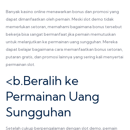
Banyak kasino online menawarkan bonus dan promosi yang
dapat dimanfaatkan oleh pemain. Meski slot demo tidak
memerlukan setoran, memahami bagaimana bonus tersebut
bekerja bisa sangat bermanfaat jika pemain memutuskan
untuk melanjutkan ke permainan uang sungguhan. Mereka
dapat belajar bagaimana cara memanfaatkan bonus setoran,
putaran gratis, dan promosi lainnya yang sering kali menyertai
permainan slot.
<b.Beralih ke
Permainan Uang
Sungguhan
Setelah cukup berpengalaman dengan slot demo, pemain