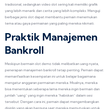
tradisional, sedangkan video slot sering kali memiliki grafik
yang lebih menarik dan cerita yang lebih kompleks. Menguji
berbagai jenis slot dapat membantu pemain menemukan
tema atau gaya permainan yang paling mereka nikmati.
Praktik Manajemen
Bankroll
Meskipun bermain slot demo tidak melibatkan uang nyata,
penerapan manajemen bankroll tetap penting. Pemain dapat
memanfaatkan kesempatan ini untuk belajar bagaimana
mengatur anggaran permainan mereka. Misalnya, mereka
bisa menentukan seberapa lama mereka ingin bermain dan
jumlah “uang” yang ingin mereka “habiskan” dalam sesi
tersebut. Dengan cara ini, pemain dapat mengembangkan
disiplin yang akan berguna saat mereka memutuskan untuk