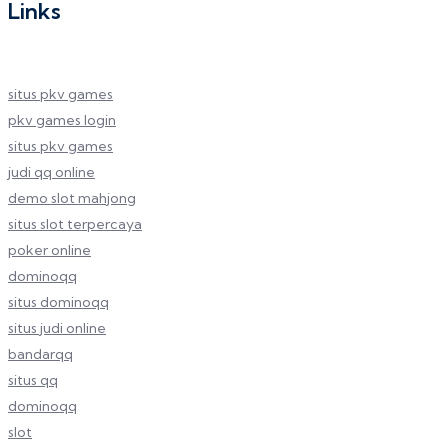
Links
situs pkv games
pkv games login
situs pkv games
judi qq online
demo slot mahjong
situs slot terpercaya
poker online
dominoqq
situs dominoqq
situs judi online
bandarqq
situs qq
dominoqq
slot