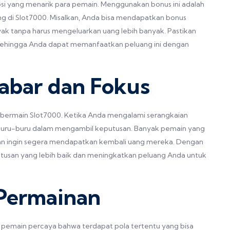
osi yang menarik para pemain. Menggunakan bonus ini adalah
 di Slot7000. Misalkan, Anda bisa mendapatkan bonus
yak tanpa harus mengeluarkan uang lebih banyak. Pastikan
sehingga Anda dapat memanfaatkan peluang ini dengan
abar dan Fokus
 bermain Slot7000. Ketika Anda mengalami serangkaian
erburu-buru dalam mengambil keputusan. Banyak pemain yang
an ingin segera mendapatkan kembali uang mereka. Dengan
tusan yang lebih baik dan meningkatkan peluang Anda untuk
 Permainan
 pemain percaya bahwa terdapat pola tertentu yang bisa