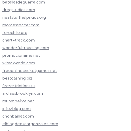
batallasdeguerra.com
dregstudios.com
neatstuffhelpskids.org
moraessoccer.com
forochile.org
chart-track.com
wonderfultraveling.com
promocioname.net
wimaxworld.com
freeonlinecricketgames.net
bestcashing.biz
firerestrictions.us
archiesbrooklyn.com
muambeiros.net
infozblog.com
chonbaihat.com
elblogdeoscargonzalez.com