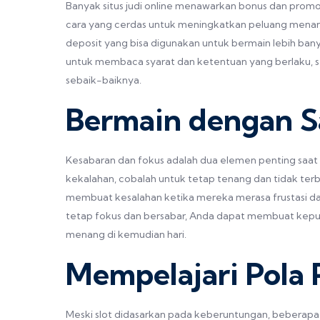
Banyak situs judi online menawarkan bonus dan prom
cara yang cerdas untuk meningkatkan peluang menang
deposit yang bisa digunakan untuk bermain lebih ban
untuk membaca syarat dan ketentuan yang berlaku, 
sebaik-baiknya.
Bermain dengan S
Kesabaran dan fokus adalah dua elemen penting saat
kekalahan, cobalah untuk tetap tenang dan tidak t
membuat kesalahan ketika mereka merasa frustasi d
tetap fokus dan bersabar, Anda dapat membuat kepu
menang di kemudian hari.
Mempelajari Pola
Meski slot didasarkan pada keberuntungan, beberapa