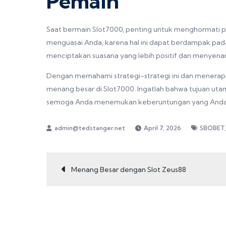
Pemain
Saat bermain Slot7000, penting untuk menghormati p
menguasai Anda, karena hal ini dapat berdampak pad
menciptakan suasana yang lebih positif dan menyena
Dengan memahami strategi-strategi ini dan menera
menang besar di Slot7000. Ingatlah bahwa tujuan ut
semoga Anda menemukan keberuntungan yang Anda 
April 7, 2026
SBOBET
Post
Menang Besar dengan Slot Zeus88
navigation