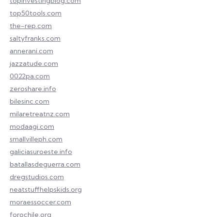
topinvestingblog.com
top50tools.com
the-rep.com
saltyfranks.com
annerani.com
jazzatude.com
0022pa.com
zeroshare.info
bilesinc.com
milaretreatnz.com
modaagi.com
smallvilleph.com
galiciasuroeste.info
batallasdeguerra.com
dregstudios.com
neatstuffhelpskids.org
moraessoccer.com
forochile.org