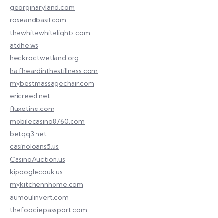
georginaryland.com
roseandbasil.com
thewhitewhitelights.com
atdhe.ws
heckrodtwetland.org
halfheardinthestillness.com
mybestmassagechair.com
ericreed.net
fluxetine.com
mobilecasino8760.com
betqq3.net
casinoloans5.us
CasinoAuction.us
kipooglecouk.us
mykitchennhome.com
aumoulinvert.com
thefoodiepassport.com