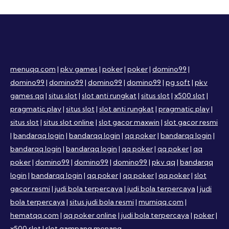
menuqq.com
|
pkv games
|
poker
|
poker
|
domino99
|
domino99
|
domino99
|
domino99
|
domino99
|
pg soft
|
pkv
games qq
|
situs slot
|
slot anti rungkat
|
situs slot
|
x500 slot
|
pragmatic play
|
situs slot
|
slot anti rungkat
|
pragmatic play
|
situs slot
|
situs slot online
|
slot gacor maxwin
|
slot gacor resmi
|
bandarqq login
|
bandarqq login
|
qq poker
|
bandarqq login
|
bandarqq login
|
bandarqq login
|
qq poker
|
qq poker
|
qq
poker
|
domino99
|
domino99
|
domino99
|
pkv qq
|
bandarqq
login
|
bandarqq login
|
qq poker
|
qq poker
|
qq poker
|
slot
gacor resmi
|
judi bola terpercaya
|
judi bola terpercaya
|
judi
bola terpercaya
|
situs judi bola resmi
|
murniqq.com
|
hematqq.com
|
qq poker online
|
judi bola terpercaya
|
poker
|
x500 slot
|
slot gampang menang