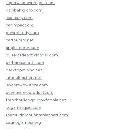
superwindowproject.com
papibakigrafo.com
icanhazjs.com
canimpact.org
goviralstudy.com
cartourism.net
apple-cores.com
pulserasdeactividad10.com
barbaracarlotti.com
desktopmining.net
inthebleachers.net
lexapro-rx-store.com
buyskincareproducts.org
frenchbulldogpuppyforsale.net
kogamasquid.com
themultiplicationtablechart.com
casinoglamour.org