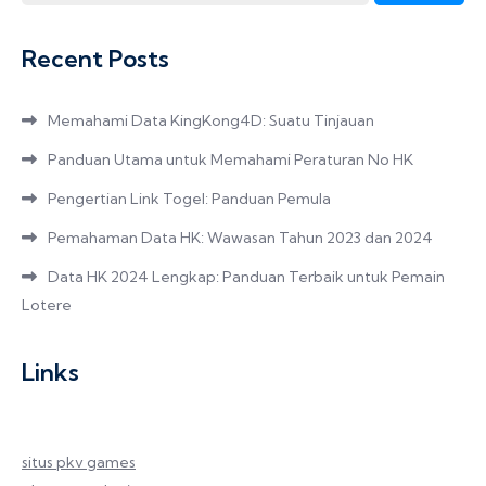
Recent Posts
Memahami Data KingKong4D: Suatu Tinjauan
Panduan Utama untuk Memahami Peraturan No HK
Pengertian Link Togel: Panduan Pemula
Pemahaman Data HK: Wawasan Tahun 2023 dan 2024
Data HK 2024 Lengkap: Panduan Terbaik untuk Pemain
Lotere
Links
situs pkv games