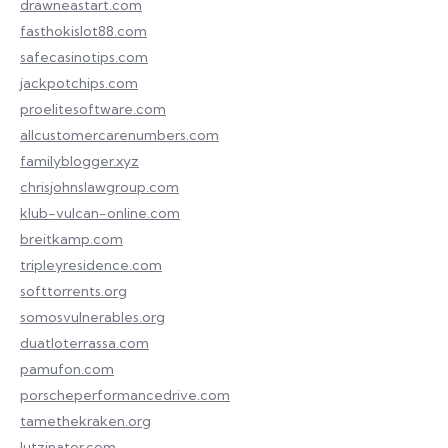
drawneastart.com
fasthokislot88.com
safecasinotips.com
jackpotchips.com
proelitesoftware.com
allcustomercarenumbers.com
familyblogger.xyz
chrisjohnslawgroup.com
klub-vulcan-online.com
breitkamp.com
tripleyresidence.com
softtorrents.org
somosvulnerables.org
duatloterrassa.com
pamufon.com
porscheperformancedrive.com
tamethekraken.org
lutzinator.com