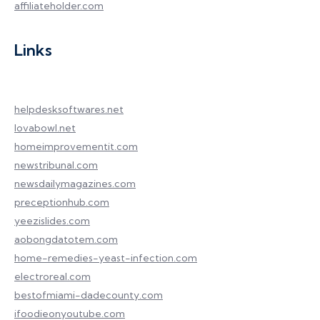
affiliateholder.com
Links
helpdesksoftwares.net
lovabowl.net
homeimprovementit.com
newstribunal.com
newsdailymagazines.com
preceptionhub.com
yeezislides.com
aobongdatotem.com
home-remedies-yeast-infection.com
electroreal.com
bestofmiami-dadecounty.com
ifoodieonyoutube.com