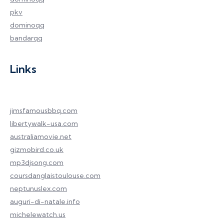
pkv
dominoqq
bandarqq
Links
jimsfamousbbq.com
libertywalk-usa.com
australiamovie.net
gizmobird.co.uk
mp3djsong.com
coursdanglaistoulouse.com
neptunuslex.com
auguri-di-natale.info
michelewatch.us