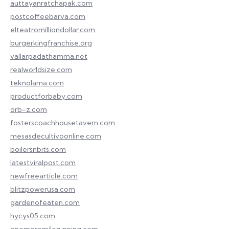
auttayanratchapak.com
postcoffeebarva.com
elteatromilliondollar.com
burgerkingfranchise.org
vallarpadathamma.net
realworldsize.com
teknolama.com
productforbaby.com
orb-z.com
fosterscoachhousetavern.com
mesasdecultivoonline.com
boilersnbits.com
latestviralpost.com
newfreearticle.com
blitzpowerusa.com
gardenofeaten.com
hycys05.com