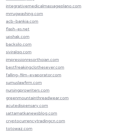
integrativemedicalmassageplano.com
mrrugwashing.com
acb-bankia.com
flash-es.net
upshak.com
backsilo.com
siviralqq.com
impressionresorthoian.com
bestfreakingclothesever.com
falling-film-evaporator.com
sumuslawfirm.com
nursingprowriters.com
greenmountainthreadwear.com
acutedispensary.com
sattamatkanewsblog.com
cryptocurrencytradingcn.com
totowaz.com