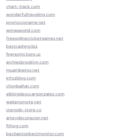
chart-track.com
wonderfultraveling.com
promocioname.net
wimaxworld.com
freeonlinecricketgames.net
bestcashing.biz
firerestrictions.us
archiesbrooklyn.com
muambeiros.net
infozblog.com
chonbaihat.com
elblogdeoscargonzalez.com
webpromote.net
steroids-store.co
arteydecoracion.net
fithog.com
bestlaptopbestmonitor.com