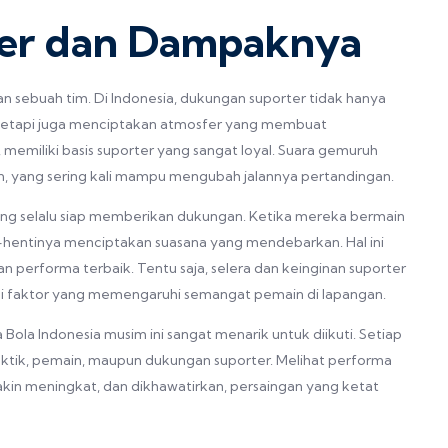
er dan Dampaknya
 sebuah tim. Di Indonesia, dukungan suporter tidak hanya
tetapi juga menciptakan atmosfer yang membuat
, memiliki basis suporter yang sangat loyal. Suara gemuruh
ion, yang sering kali mampu mengubah jalannya pertandingan.
yang selalu siap memberikan dukungan. Ketika mereka bermain
-hentinya menciptakan suasana yang mendebarkan. Hal ini
 performa terbaik. Tentu saja, selera dan keinginan suporter
di faktor yang memengaruhi semangat pemain di lapangan.
Bola Indonesia musim ini sangat menarik untuk diikuti. Setiap
taktik, pemain, maupun dukungan suporter. Melihat performa
akin meningkat, dan dikhawatirkan, persaingan yang ketat