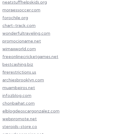
neatstuffhelpskids.org
moraessoccer.com
forochile.org
chart-track.com
wonderfultraveling.com
promocioname.net
wimaxworld.com
freeonlinecricketgames.net
bestcashing.biz
firerestrictions.us
archiesbrooklyn.com
muambeiros.net
infozblog.com
chonbaihat.com
elblogdeoscargonzalez.com
webpromote.net
steroids-store.co