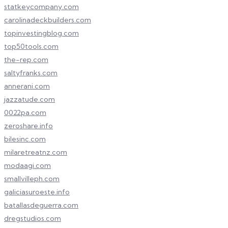
statkeycompany.com
carolinadeckbuilders.com
topinvestingblog.com
top50tools.com
the-rep.com
saltyfranks.com
annerani.com
jazzatude.com
0022pa.com
zeroshare.info
bilesinc.com
milaretreatnz.com
modaagi.com
smallvilleph.com
galiciasuroeste.info
batallasdeguerra.com
dregstudios.com