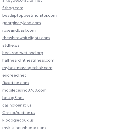
arteydecoracion.net
fithog.com
bestlaptopbestmonitor.com
georginaryland.com
roseandbasil.com
thewhitewhitelights.com
atdhe.ws
heckrodtwetland.org
halfheardinthestillness.com
mybestmassagechair.com
ericreed.net
fluxetine.com
mobilecasino8760.com
betqq3.net
casinoloans5.us
CasinoAuction.us
kipooglecouk.us
mykitchennhome.com