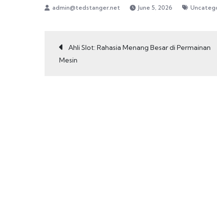
June 5, 2026
Uncateg
Post
Ahli Slot: Rahasia Menang Besar di Permainan
Mesin
navigation