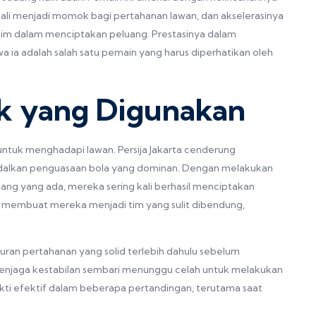
ali menjadi momok bagi pertahanan lawan, dan akselerasinya
im dalam menciptakan peluang. Prestasinya dalam
 ia adalah salah satu pemain yang harus diperhatikan oleh
ik yang Digunakan
 untuk menghadapi lawan. Persija Jakarta cenderung
lkan penguasaan bola yang dominan. Dengan melakukan
 yang ada, mereka sering kali berhasil menciptakan
 membuat mereka menjadi tim yang sulit dibendung,
ran pertahanan yang solid terlebih dahulu sebelum
menjaga kestabilan sembari menunggu celah untuk melakukan
ukti efektif dalam beberapa pertandingan, terutama saat