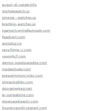
auguri-di-natale.info
michelewatch.us
omega--watches.us
breitling-watches.us
tgarnettcentrallautoads.com
fixadvert.com
autopluz.co
save3time-c.com
vexonhcf.com
demos-pixelsparadise.com
mediatitude.com
prewarmotorcycles.com
simracinglinks.com
dosyamerkezi.net
le-surrealisme.com
showcasebeauty.com
insurancepolicyexpert.com