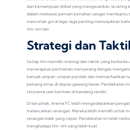
dan kemampuan dribel yang mengesankan. Ia sering k
dalam melewati pemain bertahan sangat membantu t
mencetak gol di laga-laga penting menunjukkan bahwa
tim-tim lain.
Strategi dan Takt
Setiap tim memiliki strategi dan taktik yang berbeda
menerapkan permainan menyerang dengan menganda
banyak umpan-umpan pendek dan memanfaatkan ruang
peluang emas di depan gawang lawan. Pendekatan ini
terutama saat bermain di kandang sendiri.
Di lain pihak, Arema FC lebih mengedepankan pengatu
melancarkan serangan. Mereka lebih memilih untuk 
serangan balik yang cepat. Pendekatan ini telah terb
menghadapi tim-tim yang lebih kuat.