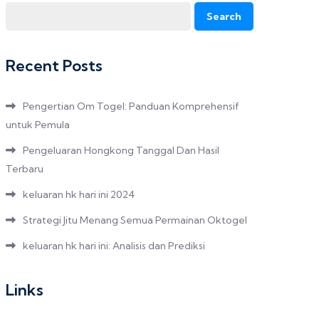
Search
Recent Posts
Pengertian Om Togel: Panduan Komprehensif
untuk Pemula
Pengeluaran Hongkong Tanggal Dan Hasil
Terbaru
keluaran hk hari ini 2024
Strategi Jitu Menang Semua Permainan Oktogel
keluaran hk hari ini: Analisis dan Prediksi
Links