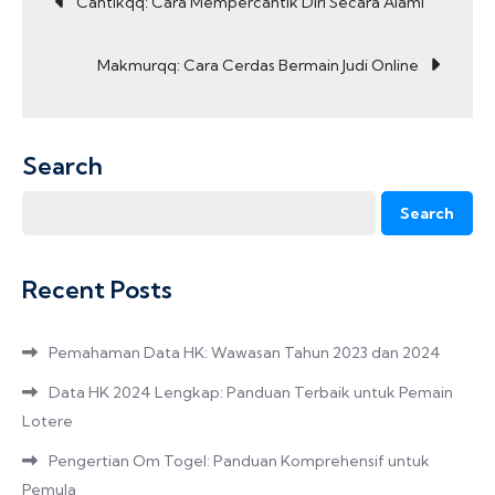
Cantikqq: Cara Mempercantik Diri Secara Alami
navigation
Makmurqq: Cara Cerdas Bermain Judi Online
Search
Search
Recent Posts
Pemahaman Data HK: Wawasan Tahun 2023 dan 2024
Data HK 2024 Lengkap: Panduan Terbaik untuk Pemain
Lotere
Pengertian Om Togel: Panduan Komprehensif untuk
Pemula