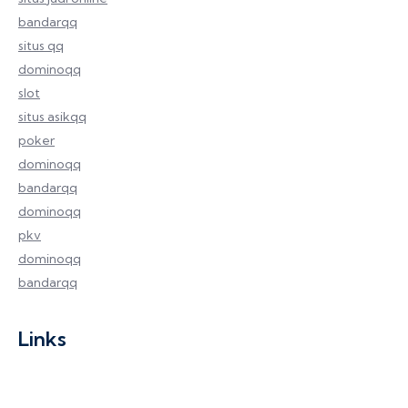
bandarqq
situs qq
dominoqq
slot
situs asikqq
poker
dominoqq
bandarqq
dominoqq
pkv
dominoqq
bandarqq
Links