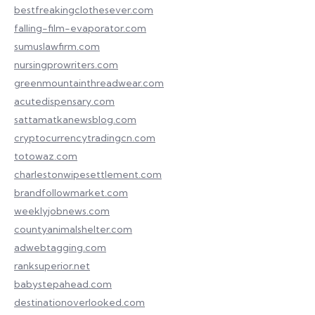
bestfreakingclothesever.com
falling-film-evaporator.com
sumuslawfirm.com
nursingprowriters.com
greenmountainthreadwear.com
acutedispensary.com
sattamatkanewsblog.com
cryptocurrencytradingcn.com
totowaz.com
charlestonwipesettlement.com
brandfollowmarket.com
weeklyjobnews.com
countyanimalshelter.com
adwebtagging.com
ranksuperior.net
babystepahead.com
destinationoverlooked.com