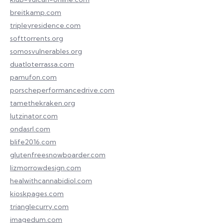
breitkamp.com
tripleyresidence.com
softtorrents.org
somosvulnerables.org
duatloterrassa.com
pamufon.com
porscheperformancedrive.com
tamethekraken.org
lutzinator.com
ondasrl.com
blife2016.com
glutenfreesnowboarder.com
lizmorrowdesign.com
healwithcannabidiol.com
kioskpages.com
trianglecurry.com
imagedum.com