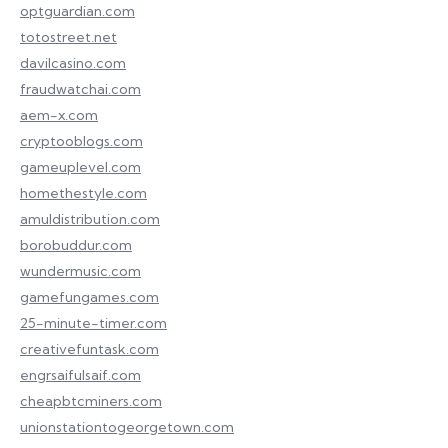
optguardian.com
totostreet.net
davilcasino.com
fraudwatchai.com
aem-x.com
cryptooblogs.com
gameuplevel.com
homethestyle.com
amuldistribution.com
borobuddur.com
wundermusic.com
gamefungames.com
25-minute-timer.com
creativefuntask.com
engrsaifulsaif.com
cheapbtcminers.com
unionstationtogeorgetown.com