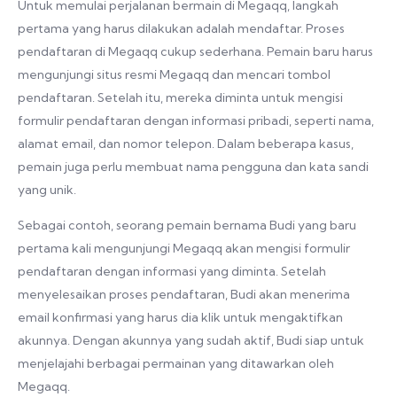
Untuk memulai perjalanan bermain di Megaqq, langkah
pertama yang harus dilakukan adalah mendaftar. Proses
pendaftaran di Megaqq cukup sederhana. Pemain baru harus
mengunjungi situs resmi Megaqq dan mencari tombol
pendaftaran. Setelah itu, mereka diminta untuk mengisi
formulir pendaftaran dengan informasi pribadi, seperti nama,
alamat email, dan nomor telepon. Dalam beberapa kasus,
pemain juga perlu membuat nama pengguna dan kata sandi
yang unik.
Sebagai contoh, seorang pemain bernama Budi yang baru
pertama kali mengunjungi Megaqq akan mengisi formulir
pendaftaran dengan informasi yang diminta. Setelah
menyelesaikan proses pendaftaran, Budi akan menerima
email konfirmasi yang harus dia klik untuk mengaktifkan
akunnya. Dengan akunnya yang sudah aktif, Budi siap untuk
menjelajahi berbagai permainan yang ditawarkan oleh
Megaqq.