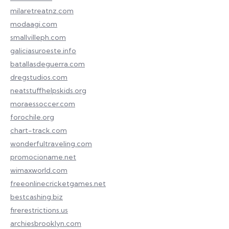
milaretreatnz.com
modaagi.com
smallvilleph.com
galiciasuroeste.info
batallasdeguerra.com
dregstudios.com
neatstuffhelpskids.org
moraessoccer.com
forochile.org
chart-track.com
wonderfultraveling.com
promocioname.net
wimaxworld.com
freeonlinecricketgames.net
bestcashing.biz
firerestrictions.us
archiesbrooklyn.com