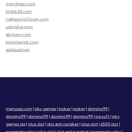
merchrain.com
kmbb28.com
callreportsforum.com
sokmilya.com
abyluny.com
boomjavtrk.com
apklead.net
menuqq.com
|
pkv games
|
poker
|
poker
|
domino99
|
domino99
|
domino99
|
domino99
|
domino99
|
pg soft
|
pkv
games qq
|
situs slot
|
slot anti rungkat
|
situs slot
|
x500 slot
|
pragmatic play
|
situs slot
|
slot anti rungkat
|
pragmatic play
|