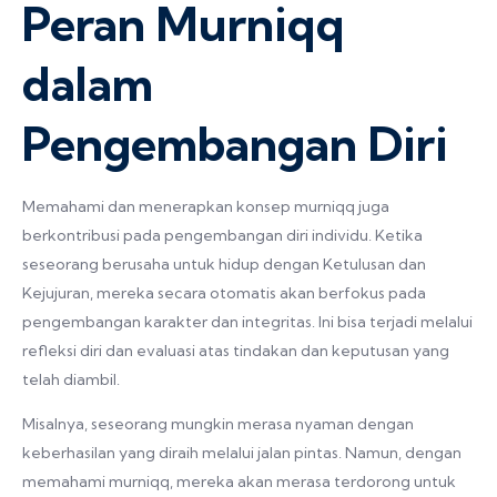
Peran Murniqq
dalam
Pengembangan Diri
Memahami dan menerapkan konsep murniqq juga
berkontribusi pada pengembangan diri individu. Ketika
seseorang berusaha untuk hidup dengan Ketulusan dan
Kejujuran, mereka secara otomatis akan berfokus pada
pengembangan karakter dan integritas. Ini bisa terjadi melalui
refleksi diri dan evaluasi atas tindakan dan keputusan yang
telah diambil.
Misalnya, seseorang mungkin merasa nyaman dengan
keberhasilan yang diraih melalui jalan pintas. Namun, dengan
memahami murniqq, mereka akan merasa terdorong untuk