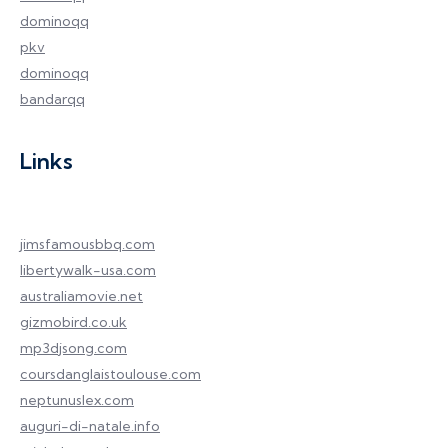
dominoqq
pkv
dominoqq
bandarqq
Links
jimsfamousbbq.com
libertywalk-usa.com
australiamovie.net
gizmobird.co.uk
mp3djsong.com
coursdanglaistoulouse.com
neptunuslex.com
auguri-di-natale.info