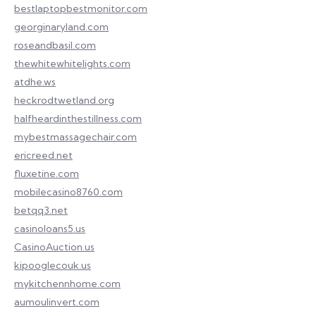
bestlaptopbestmonitor.com
georginaryland.com
roseandbasil.com
thewhitewhitelights.com
atdhe.ws
heckrodtwetland.org
halfheardinthestillness.com
mybestmassagechair.com
ericreed.net
fluxetine.com
mobilecasino8760.com
betqq3.net
casinoloans5.us
CasinoAuction.us
kipooglecouk.us
mykitchennhome.com
aumoulinvert.com