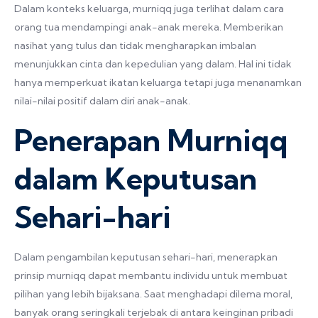
Dalam konteks keluarga, murniqq juga terlihat dalam cara
orang tua mendampingi anak-anak mereka. Memberikan
nasihat yang tulus dan tidak mengharapkan imbalan
menunjukkan cinta dan kepedulian yang dalam. Hal ini tidak
hanya memperkuat ikatan keluarga tetapi juga menanamkan
nilai-nilai positif dalam diri anak-anak.
Penerapan Murniqq
dalam Keputusan
Sehari-hari
Dalam pengambilan keputusan sehari-hari, menerapkan
prinsip murniqq dapat membantu individu untuk membuat
pilihan yang lebih bijaksana. Saat menghadapi dilema moral,
banyak orang seringkali terjebak di antara keinginan pribadi