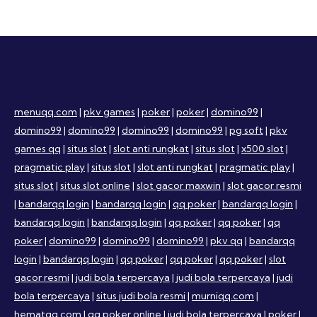
menuqq.com
|
pkv games
|
poker
|
poker
|
domino99
|
domino99
|
domino99
|
domino99
|
domino99
|
pg soft
|
pkv
games qq
|
situs slot
|
slot anti rungkat
|
situs slot
|
x500 slot
|
pragmatic play
|
situs slot
|
slot anti rungkat
|
pragmatic play
|
situs slot
|
situs slot online
|
slot gacor maxwin
|
slot gacor resmi
|
bandarqq login
|
bandarqq login
|
qq poker
|
bandarqq login
|
bandarqq login
|
bandarqq login
|
qq poker
|
qq poker
|
qq
poker
|
domino99
|
domino99
|
domino99
|
pkv qq
|
bandarqq
login
|
bandarqq login
|
qq poker
|
qq poker
|
qq poker
|
slot
gacor resmi
|
judi bola terpercaya
|
judi bola terpercaya
|
judi
bola terpercaya
|
situs judi bola resmi
|
murniqq.com
|
hematqq.com
|
qq poker online
|
judi bola terpercaya
|
poker
|