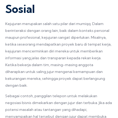
Sosial
Kejujuran merupakan salah satu pilar dari murniqq. Dalam
berinteraksi dengan orang lain, baik dalam konteks personal
maupun profesional, kejujuran sangat diperlukan. Misalnya,
ketika seseorang mendapatkan proyek baru di tempat kerja,
kejujuran mencerminkan diri mereka untuk memberikan
informasi yang jelas dan transparan kepada rekan kerja.
Ketika bekerja dalam tim, masing-masing anggota
diharapkan untuk saling jujur mengenai kemampuan dan
kekurangan mereka, sehingga proyek dapat berlangsung
dengan baik.
Sebagai contoh, panggilan telepon untuk melakukan
negosiasi bisnis dimekarkan dengan jujur dan terbuka. Jika ada
potensi masalah atau tantangan yang dihadapi,
menyampaikan hal tersebut dengan jujur dapat membuka