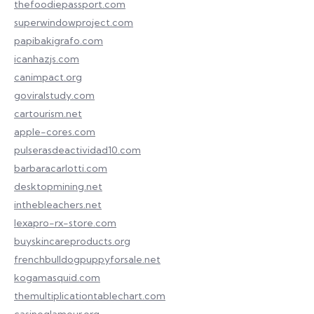
thefoodiepassport.com
superwindowproject.com
papibakigrafo.com
icanhazjs.com
canimpact.org
goviralstudy.com
cartourism.net
apple-cores.com
pulserasdeactividad10.com
barbaracarlotti.com
desktopmining.net
inthebleachers.net
lexapro-rx-store.com
buyskincareproducts.org
frenchbulldogpuppyforsale.net
kogamasquid.com
themultiplicationtablechart.com