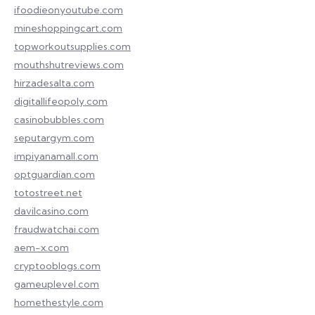
ifoodieonyoutube.com
mineshoppingcart.com
topworkoutsupplies.com
mouthshutreviews.com
hirzadesalta.com
digitallifeopoly.com
casinobubbles.com
seputargym.com
impiyanamall.com
optguardian.com
totostreet.net
davilcasino.com
fraudwatchai.com
aem-x.com
cryptooblogs.com
gameuplevel.com
homethestyle.com