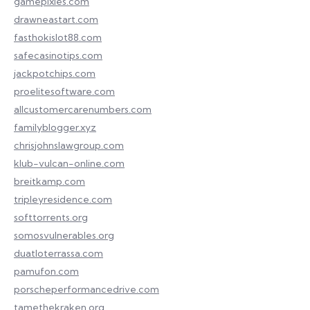
gamepixies.com
drawneastart.com
fasthokislot88.com
safecasinotips.com
jackpotchips.com
proelitesoftware.com
allcustomercarenumbers.com
familyblogger.xyz
chrisjohnslawgroup.com
klub-vulcan-online.com
breitkamp.com
tripleyresidence.com
softtorrents.org
somosvulnerables.org
duatloterrassa.com
pamufon.com
porscheperformancedrive.com
tamethekraken.org