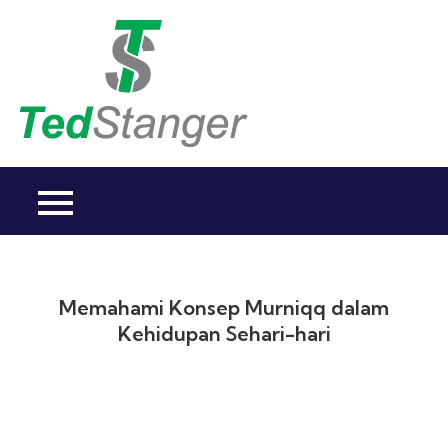
Skip
to
content
Slot Online Gacor
Gunakan LinkAja untuk
di Situs Judi
deposit cepat dan mainkan
Terpercaya
slot online gacor di situs judi
terpercaya dengan
dengan Deposit
peluang menang besar.
Pulsa LinkAja
Memahami Konsep Murniqq dalam
Kehidupan Sehari-hari