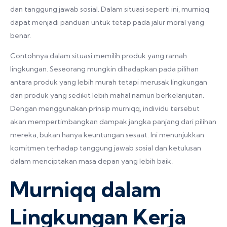
dan tanggung jawab sosial. Dalam situasi seperti ini, murniqq
dapat menjadi panduan untuk tetap pada jalur moral yang
benar.
Contohnya dalam situasi memilih produk yang ramah
lingkungan. Seseorang mungkin dihadapkan pada pilihan
antara produk yang lebih murah tetapi merusak lingkungan
dan produk yang sedikit lebih mahal namun berkelanjutan.
Dengan menggunakan prinsip murniqq, individu tersebut
akan mempertimbangkan dampak jangka panjang dari pilihan
mereka, bukan hanya keuntungan sesaat. Ini menunjukkan
komitmen terhadap tanggung jawab sosial dan ketulusan
dalam menciptakan masa depan yang lebih baik.
Murniqq dalam
Lingkungan Kerja