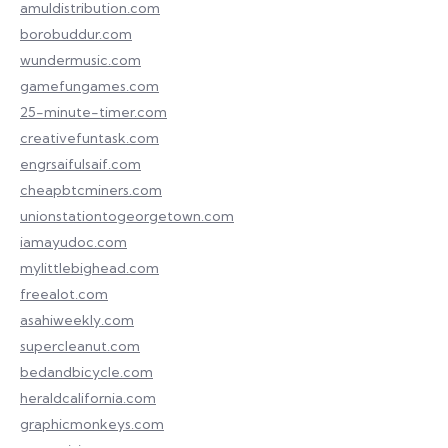
amuldistribution.com
borobuddur.com
wundermusic.com
gamefungames.com
25-minute-timer.com
creativefuntask.com
engrsaifulsaif.com
cheapbtcminers.com
unionstationtogeorgetown.com
iamayudoc.com
mylittlebighead.com
freealot.com
asahiweekly.com
supercleanut.com
bedandbicycle.com
heraldcalifornia.com
graphicmonkeys.com