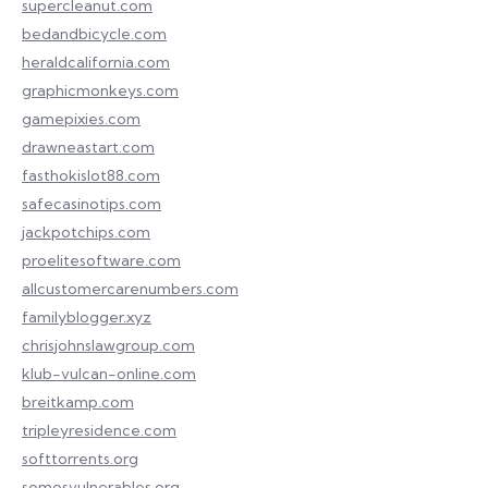
supercleanut.com
bedandbicycle.com
heraldcalifornia.com
graphicmonkeys.com
gamepixies.com
drawneastart.com
fasthokislot88.com
safecasinotips.com
jackpotchips.com
proelitesoftware.com
allcustomercarenumbers.com
familyblogger.xyz
chrisjohnslawgroup.com
klub-vulcan-online.com
breitkamp.com
tripleyresidence.com
softtorrents.org
somosvulnerables.org