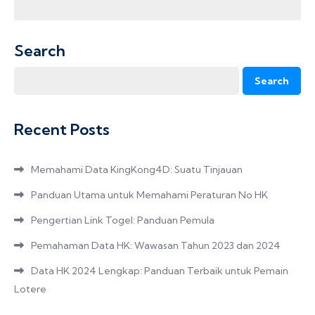
Search
Search
Recent Posts
Memahami Data KingKong4D: Suatu Tinjauan
Panduan Utama untuk Memahami Peraturan No HK
Pengertian Link Togel: Panduan Pemula
Pemahaman Data HK: Wawasan Tahun 2023 dan 2024
Data HK 2024 Lengkap: Panduan Terbaik untuk Pemain
Lotere