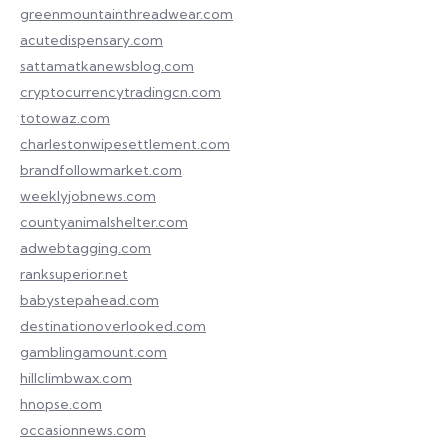
greenmountainthreadwear.com
acutedispensary.com
sattamatkanewsblog.com
cryptocurrencytradingcn.com
totowaz.com
charlestonwipesettlement.com
brandfollowmarket.com
weeklyjobnews.com
countyanimalshelter.com
adwebtagging.com
ranksuperior.net
babystepahead.com
destinationoverlooked.com
gamblingamount.com
hillclimbwax.com
hnopse.com
occasionnews.com