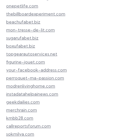
onepetlife.com
thebillboardexperiment.com
beachufabet.biz
mon-tresse-de-lit.com
sugarufabet.biz
boxufabet.biz
topgearautoservices.net
figurine-jouet.com
your-facebook-address.com
perroquet-ma-passion.com
modrenlivinghome.com
instadatahelpainews.com
geekdailies.com
merchrain.com
kmbb28.com
callreportsforum.com
sokmilya.com