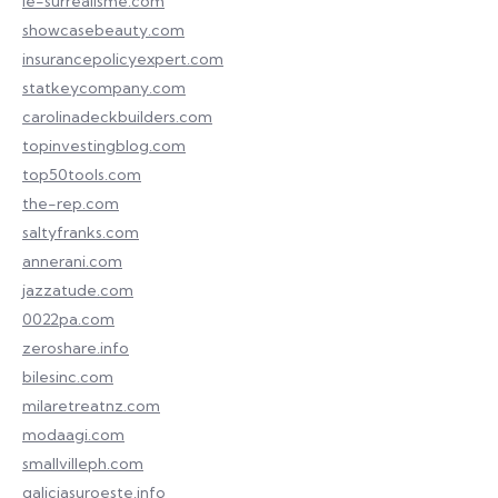
le-surrealisme.com
showcasebeauty.com
insurancepolicyexpert.com
statkeycompany.com
carolinadeckbuilders.com
topinvestingblog.com
top50tools.com
the-rep.com
saltyfranks.com
annerani.com
jazzatude.com
0022pa.com
zeroshare.info
bilesinc.com
milaretreatnz.com
modaagi.com
smallvilleph.com
galiciasuroeste.info