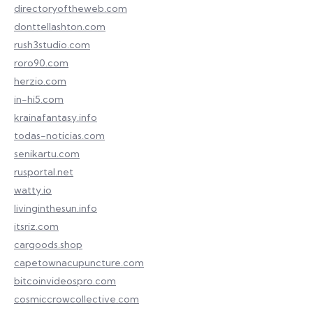
directoryoftheweb.com
donttellashton.com
rush3studio.com
roro90.com
herzio.com
in-hi5.com
krainafantasy.info
todas-noticias.com
senikartu.com
rusportal.net
watty.io
livinginthesun.info
itsriz.com
cargoods.shop
capetownacupuncture.com
bitcoinvideospro.com
cosmiccrowcollective.com