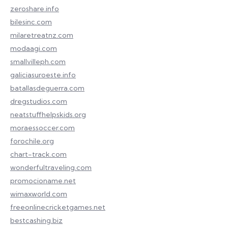
zeroshare.info
bilesinc.com
milaretreatnz.com
modaagi.com
smallvilleph.com
galiciasuroeste.info
batallasdeguerra.com
dregstudios.com
neatstuffhelpskids.org
moraessoccer.com
forochile.org
chart-track.com
wonderfultraveling.com
promocioname.net
wimaxworld.com
freeonlinecricketgames.net
bestcashing.biz