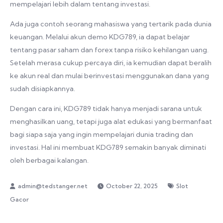
mempelajari lebih dalam tentang investasi.
Ada juga contoh seorang mahasiswa yang tertarik pada dunia
keuangan. Melalui akun demo KDG789, ia dapat belajar
tentang pasar saham dan forex tanpa risiko kehilangan uang.
Setelah merasa cukup percaya diri, ia kemudian dapat beralih
ke akun real dan mulai berinvestasi menggunakan dana yang
sudah disiapkannya.
Dengan cara ini, KDG789 tidak hanya menjadi sarana untuk
menghasilkan uang, tetapi juga alat edukasi yang bermanfaat
bagi siapa saja yang ingin mempelajari dunia trading dan
investasi. Hal ini membuat KDG789 semakin banyak diminati
oleh berbagai kalangan.
October 22, 2025
Slot
Gacor