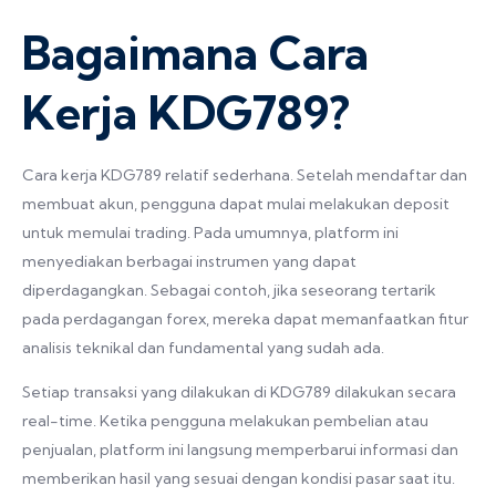
Bagaimana Cara
Kerja KDG789?
Cara kerja KDG789 relatif sederhana. Setelah mendaftar dan
membuat akun, pengguna dapat mulai melakukan deposit
untuk memulai trading. Pada umumnya, platform ini
menyediakan berbagai instrumen yang dapat
diperdagangkan. Sebagai contoh, jika seseorang tertarik
pada perdagangan forex, mereka dapat memanfaatkan fitur
analisis teknikal dan fundamental yang sudah ada.
Setiap transaksi yang dilakukan di KDG789 dilakukan secara
real-time. Ketika pengguna melakukan pembelian atau
penjualan, platform ini langsung memperbarui informasi dan
memberikan hasil yang sesuai dengan kondisi pasar saat itu.