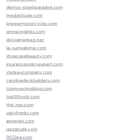
demos-pixelsparadise.com
mediatitude.com
prewarmotorcycles.com
simracinglinks.com
dosyamerkezi.net
le-surrealisme.com
showcasebeauty.com
insurancepolicyexpert.com
statkeycompany.com
carolinadeckbuilders.com
topinvestingblog.com
top50tools.com
the-rep.com
saltyfranks.com
annerani.com
jazzatude.com
0022pa.com