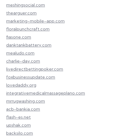
meshingsocial.com
thearguer.com
marketing-mobile-app.com
floralpunchcraft.com
fiasone.com
danktankbattery.com
mealudo.com
charlie-day.com
livedirectbettingpoker.com
foxbusinessupdate.com
lovedaddy.org
integrativemedicalmassageplano.com
mrrugwashing.com
acb-bankia.com
flash-es.net
upshak.com
backsilo.com