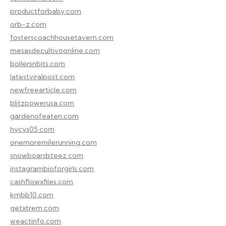
productforbaby.com
orb-z.com
fosterscoachhousetavern.com
mesasdecultivoonline.com
boilersnbits.com
latestviralpost.com
newfreearticle.com
blitzpowerusa.com
gardenofeaten.com
hycys05.com
onemoremilerunning.com
snowboardsteez.com
instagrambioforgirls.com
cashflowxfiles.com
kmbb10.com
getxtrem.com
weactinfo.com