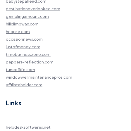
babystepahead.com
destinationoverlooked.com
gamblingamount.com
hillclimbwax.com
hnopse.com
occasionnews.com
lustofmoney.com
timebusinesszone.com
peppers-reflection.com
tuneoflife.com
windowwellmaintenancepros.com
affiliateholder.com
Links
helpdesksoftwares.net