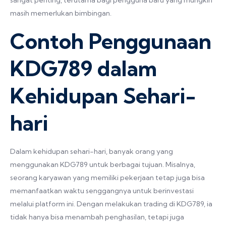
sangat penting, terutama bagi pengguna baru yang mungkin
masih memerlukan bimbingan.
Contoh Penggunaan
KDG789 dalam
Kehidupan Sehari-
hari
Dalam kehidupan sehari-hari, banyak orang yang
menggunakan KDG789 untuk berbagai tujuan. Misalnya,
seorang karyawan yang memiliki pekerjaan tetap juga bisa
memanfaatkan waktu senggangnya untuk berinvestasi
melalui platform ini. Dengan melakukan trading di KDG789, ia
tidak hanya bisa menambah penghasilan, tetapi juga