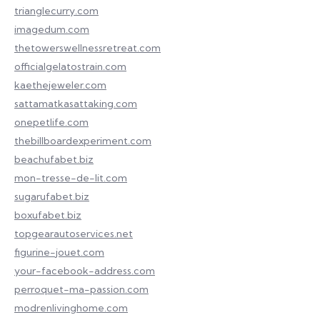
trianglecurry.com
imagedum.com
thetowerswellnessretreat.com
officialgelatostrain.com
kaethejeweler.com
sattamatkasattaking.com
onepetlife.com
thebillboardexperiment.com
beachufabet.biz
mon-tresse-de-lit.com
sugarufabet.biz
boxufabet.biz
topgearautoservices.net
figurine-jouet.com
your-facebook-address.com
perroquet-ma-passion.com
modrenlivinghome.com