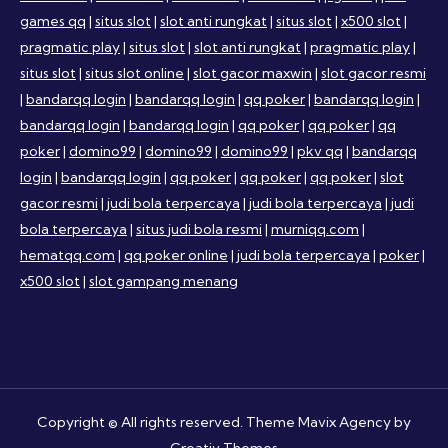
games qq
|
situs slot
|
slot anti rungkat
|
situs slot
|
x500 slot
|
pragmatic play
|
situs slot
|
slot anti rungkat
|
pragmatic play
|
situs slot
|
situs slot online
|
slot gacor maxwin
|
slot gacor resmi
|
bandarqq login
|
bandarqq login
|
qq poker
|
bandarqq login
|
bandarqq login
|
bandarqq login
|
qq poker
|
qq poker
|
qq
poker
|
domino99
|
domino99
|
domino99
|
pkv qq
|
bandarqq
login
|
bandarqq login
|
qq poker
|
qq poker
|
qq poker
|
slot
gacor resmi
|
judi bola terpercaya
|
judi bola terpercaya
|
judi
bola terpercaya
|
situs judi bola resmi
|
murniqq.com
|
hematqq.com
|
qq poker online
|
judi bola terpercaya
|
poker
|
x500 slot
|
slot gampang menang
Copyright © All rights reserved. Theme Mavix Agency by