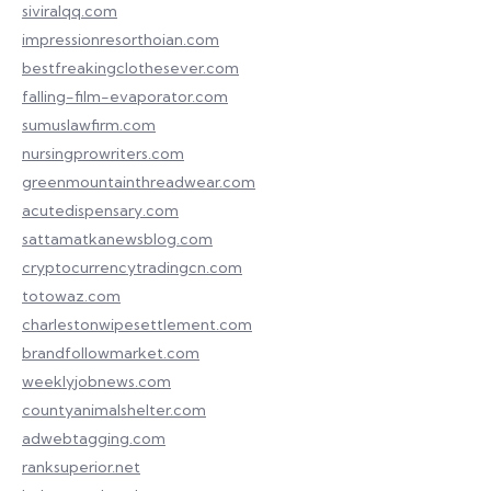
siviralqq.com
impressionresorthoian.com
bestfreakingclothesever.com
falling-film-evaporator.com
sumuslawfirm.com
nursingprowriters.com
greenmountainthreadwear.com
acutedispensary.com
sattamatkanewsblog.com
cryptocurrencytradingcn.com
totowaz.com
charlestonwipesettlement.com
brandfollowmarket.com
weeklyjobnews.com
countyanimalshelter.com
adwebtagging.com
ranksuperior.net