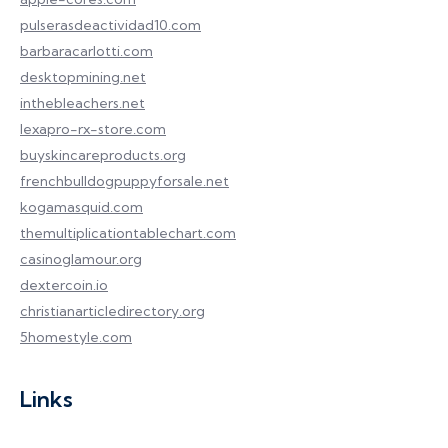
pulserasdeactividad10.com
barbaracarlotti.com
desktopmining.net
inthebleachers.net
lexapro-rx-store.com
buyskincareproducts.org
frenchbulldogpuppyforsale.net
kogamasquid.com
themultiplicationtablechart.com
casinoglamour.org
dextercoin.io
christianarticledirectory.org
5homestyle.com
Links