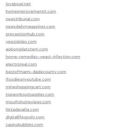
lovabowl.net
homeimprovementit.com
newstribunal.com
newsdailymagazines.com
preceptionhub.com
yeezislides.com
aobongdatotem.com
home-remedies-yeast-infection.com
electroreal.com
bestofmiami-dadecounty.com
ifoodieonyoutube.com
mineshoppingcart.com
topworkoutsupplies.com
mouthshutreviews.com
hirzadesalta.com
digitallifeopoly.com
casinobubbles.com