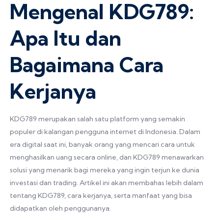
Mengenal KDG789:
Apa Itu dan
Bagaimana Cara
Kerjanya
KDG789 merupakan salah satu platform yang semakin
populer di kalangan pengguna internet di Indonesia. Dalam
era digital saat ini, banyak orang yang mencari cara untuk
menghasilkan uang secara online, dan KDG789 menawarkan
solusi yang menarik bagi mereka yang ingin terjun ke dunia
investasi dan trading. Artikel ini akan membahas lebih dalam
tentang KDG789, cara kerjanya, serta manfaat yang bisa
didapatkan oleh penggunanya.