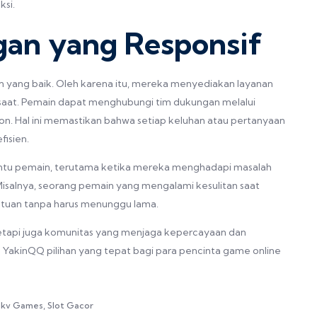
si.
gan yang Responsif
yang baik. Oleh karena itu, mereka menyediakan layanan
saat. Pemain dapat menghubungi tim dukungan melalui
epon. Hal ini memastikan bahwa setiap keluhan atau pertanyaan
fisien.
ntu pemain, terutama ketika mereka menghadapi masalah
Misalnya, seorang pemain yang mengalami kesulitan saat
tuan tanpa harus menunggu lama.
etapi juga komunitas yang menjaga kepercayaan dan
 YakinQQ pilihan yang tepat bagi para pencinta game online
,
Pkv Games
Slot Gacor