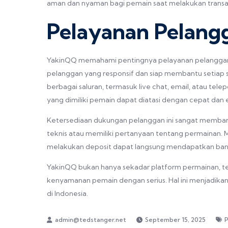
aman dan nyaman bagi pemain saat melakukan transak
Pelayanan Pelang
YakinQQ memahami pentingnya pelayanan pelanggan 
pelanggan yang responsif dan siap membantu setiap 
berbagai saluran, termasuk live chat, email, atau tel
yang dimiliki pemain dapat diatasi dengan cepat dan e
Ketersediaan dukungan pelanggan ini sangat memba
teknis atau memiliki pertanyaan tentang permainan. 
melakukan deposit dapat langsung mendapatkan ban
YakinQQ bukan hanya sekadar platform permainan, t
kenyamanan pemain dengan serius. Hal ini menjadikan
di Indonesia.
September 15, 2025