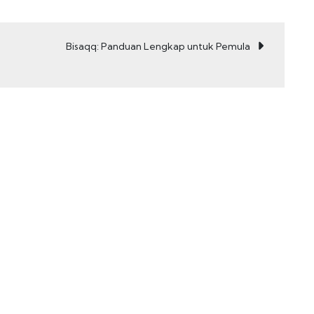
Bisaqq: Panduan Lengkap untuk Pemula