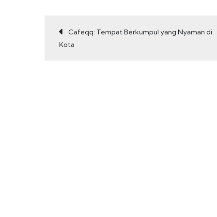
Post
Cafeqq: Tempat Berkumpul yang Nyaman di
Kota
navigation