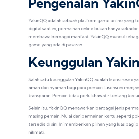
Pengenalan Yaki
YakinQQ adalah sebuah platform game online yang te
digital saat ini, permainan online bukan hanya sekada
membawa berbagai manfaat. YakinQQ muncul sebagai sa
game yang ada di pasaran.
Keunggulan Yak
Salah satu keunggulan YakinQQ adalah lisensi resmi yan
aman dan nyaman bagi para pemain. Lisensi ini menj
transparan. Pemain tidak perlu khawatir tentang kecur
Selain itu, YakinQQ menawarkan berbagai jenis permai
masing pemain. Mulai dari permainan kartu seperti po
tersedia di sini. Ini memberikan pilihan yang luas b
nikmati.