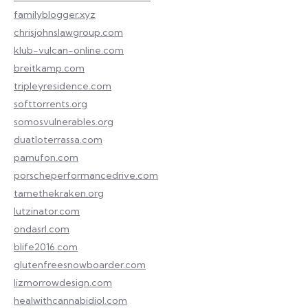
familyblogger.xyz
chrisjohnslawgroup.com
klub-vulcan-online.com
breitkamp.com
tripleyresidence.com
softtorrents.org
somosvulnerables.org
duatloterrassa.com
pamufon.com
porscheperformancedrive.com
tamethekraken.org
lutzinator.com
ondasrl.com
blife2016.com
glutenfreesnowboarder.com
lizmorrowdesign.com
healwithcannabidiol.com