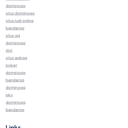
dominoqq
situs dominoqq
situs judi online
bandarqq
situs qq
dominoqq
slot
situs asikqq
poker
dominoqq
bandarqq
dominoqq
pkv
dominoqq
bandarqq
Links