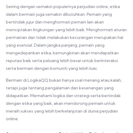
Seiring dengan semakin populernya perjudian online, etika
dalam bermain juga semakin dibutuhkan. Pemain yang
bertindak jujur dan menghormati pemain lain akan
menciptakan lingkungan yang lebih baik. Menghormati aturan
permainan dan tidak melakukan kecurangan merupakan hal
yang esensial. Dalam jangka panjang, pemain yang
mengedepankan etika, kemungkinan akan mendapatkan
reputasi baik serta peluang lebih besar untuk berinteraksi
serta bermain dengan komuniti yang lebih luas.
Bermain di LogikaQQ bukan hanya soal menang atau kalah,
tetapi juga tentang pengalaman dan kesenangan yang
didapatkan. Memahami logika dan strategi serta bertindak
dengan etika yang baik, akan mendorong pemain untuk
meraih sukses yang lebih berkelanjutan di dunia perjudian
online.