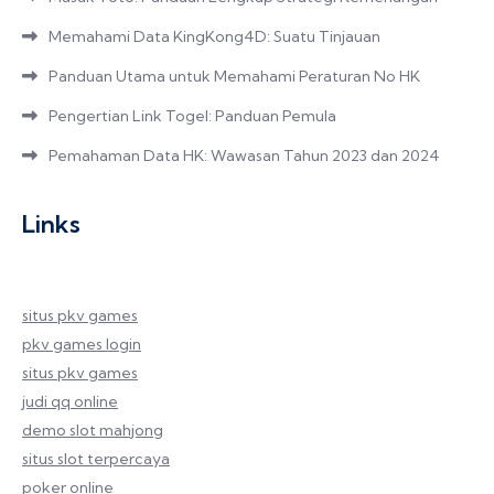
Memahami Data KingKong4D: Suatu Tinjauan
Panduan Utama untuk Memahami Peraturan No HK
Pengertian Link Togel: Panduan Pemula
Pemahaman Data HK: Wawasan Tahun 2023 dan 2024
Links
situs pkv games
pkv games login
situs pkv games
judi qq online
demo slot mahjong
situs slot terpercaya
poker online