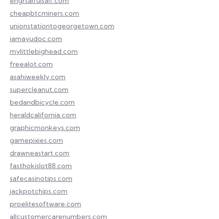
engrsaifulsaif.com
cheapbtcminers.com
unionstationtogeorgetown.com
iamayudoc.com
mylittlebighead.com
freealot.com
asahiweekly.com
supercleanut.com
bedandbicycle.com
heraldcalifornia.com
graphicmonkeys.com
gamepixies.com
drawneastart.com
fasthokislot88.com
safecasinotips.com
jackpotchips.com
proelitesoftware.com
allcustomercarenumbers.com