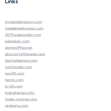
Links
mygamblingstory.com
majalahwekonews.com
2017hoganoutlet.com
pelmanec.com
domino99qq.net
directoryoftheweb.com
donttellashton.com
rush3studio.com
roro90.com
herzio.com
in-hi5.com
krainafantasy.info
todas-noticias.com
senikartu.com