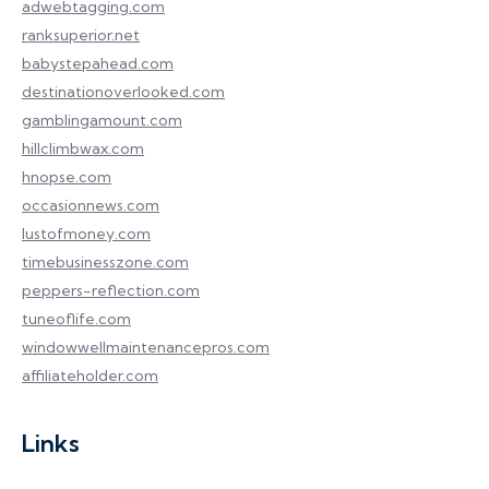
adwebtagging.com
ranksuperior.net
babystepahead.com
destinationoverlooked.com
gamblingamount.com
hillclimbwax.com
hnopse.com
occasionnews.com
lustofmoney.com
timebusinesszone.com
peppers-reflection.com
tuneoflife.com
windowwellmaintenancepros.com
affiliateholder.com
Links