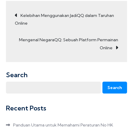
Post
Kelebihan Menggunakan JadiQQ dalam Taruhan
Online
navigation
Mengenal NegaraQQ: Sebuah Platform Permainan
Online
Search
Search
Recent Posts
Panduan Utama untuk Memahami Peraturan No HK