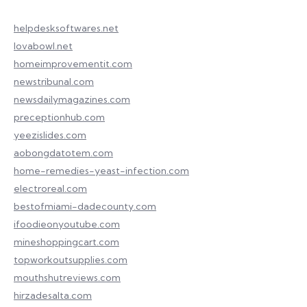
helpdesksoftwares.net
lovabowl.net
homeimprovementit.com
newstribunal.com
newsdailymagazines.com
preceptionhub.com
yeezislides.com
aobongdatotem.com
home-remedies-yeast-infection.com
electroreal.com
bestofmiami-dadecounty.com
ifoodieonyoutube.com
mineshoppingcart.com
topworkoutsupplies.com
mouthshutreviews.com
hirzadesalta.com