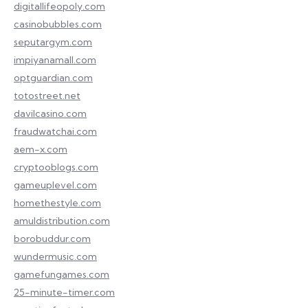
digitallifeopoly.com
casinobubbles.com
seputargym.com
impiyanamall.com
optguardian.com
totostreet.net
davilcasino.com
fraudwatchai.com
aem-x.com
cryptooblogs.com
gameuplevel.com
homethestyle.com
amuldistribution.com
borobuddur.com
wundermusic.com
gamefungames.com
25-minute-timer.com