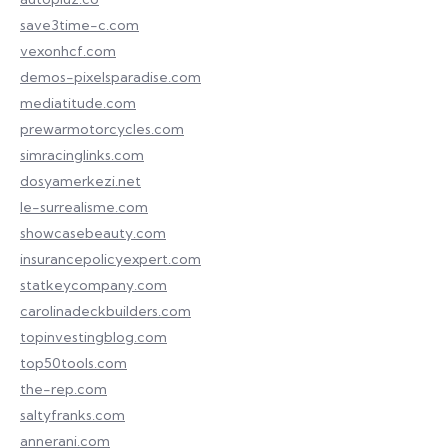
save3time-c.com
vexonhcf.com
demos-pixelsparadise.com
mediatitude.com
prewarmotorcycles.com
simracinglinks.com
dosyamerkezi.net
le-surrealisme.com
showcasebeauty.com
insurancepolicyexpert.com
statkeycompany.com
carolinadeckbuilders.com
topinvestingblog.com
top50tools.com
the-rep.com
saltyfranks.com
annerani.com