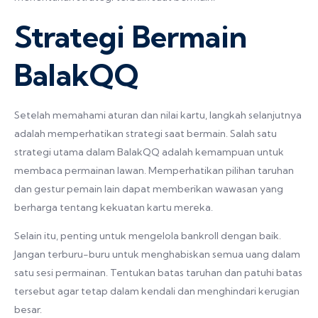
Strategi Bermain
BalakQQ
Setelah memahami aturan dan nilai kartu, langkah selanjutnya
adalah memperhatikan strategi saat bermain. Salah satu
strategi utama dalam BalakQQ adalah kemampuan untuk
membaca permainan lawan. Memperhatikan pilihan taruhan
dan gestur pemain lain dapat memberikan wawasan yang
berharga tentang kekuatan kartu mereka.
Selain itu, penting untuk mengelola bankroll dengan baik.
Jangan terburu-buru untuk menghabiskan semua uang dalam
satu sesi permainan. Tentukan batas taruhan dan patuhi batas
tersebut agar tetap dalam kendali dan menghindari kerugian
besar.