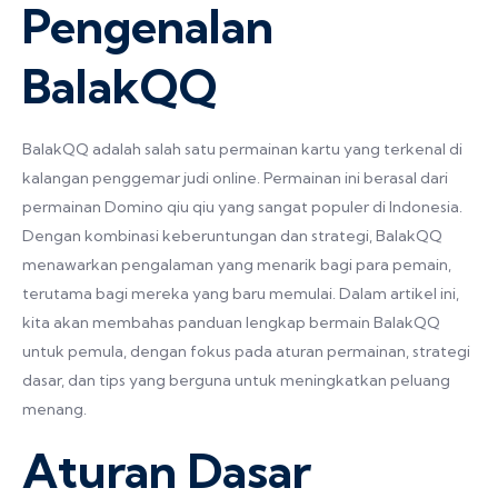
Pengenalan
BalakQQ
BalakQQ adalah salah satu permainan kartu yang terkenal di
kalangan penggemar judi online. Permainan ini berasal dari
permainan Domino qiu qiu yang sangat populer di Indonesia.
Dengan kombinasi keberuntungan dan strategi, BalakQQ
menawarkan pengalaman yang menarik bagi para pemain,
terutama bagi mereka yang baru memulai. Dalam artikel ini,
kita akan membahas panduan lengkap bermain BalakQQ
untuk pemula, dengan fokus pada aturan permainan, strategi
dasar, dan tips yang berguna untuk meningkatkan peluang
menang.
Aturan Dasar