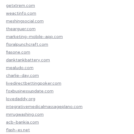
getxtrem.com
weactinfo.com
meshingsocial.com
thearguer.com
marketing-mobile-app.com
floralpunchcraft.com
fiasone.com
danktankbattery.com
mealudo.com
charlie-day.com
livedirectbettingpoker.com
foxbusinessupdate.com
lovedaddy.org
integrativemedicalmassageplano.com
mrrugwashing.com
acb-bankia.com
flash-es.net