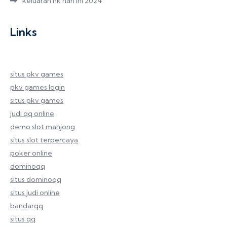
keluaran hk hari ini 2024
Links
situs pkv games
pkv games login
situs pkv games
judi qq online
demo slot mahjong
situs slot terpercaya
poker online
dominoqq
situs dominoqq
situs judi online
bandarqq
situs qq