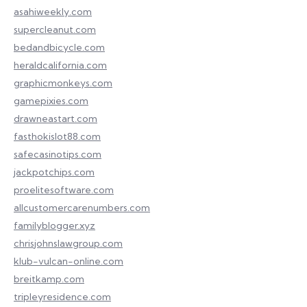
asahiweekly.com
supercleanut.com
bedandbicycle.com
heraldcalifornia.com
graphicmonkeys.com
gamepixies.com
drawneastart.com
fasthokislot88.com
safecasinotips.com
jackpotchips.com
proelitesoftware.com
allcustomercarenumbers.com
familyblogger.xyz
chrisjohnslawgroup.com
klub-vulcan-online.com
breitkamp.com
tripleyresidence.com