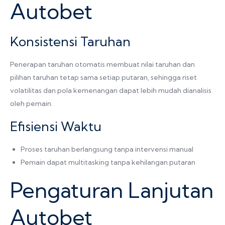
Autobet
Konsistensi Taruhan
Penerapan taruhan otomatis membuat nilai taruhan dan
pilihan taruhan tetap sama setiap putaran, sehingga riset
volatilitas dan pola kemenangan dapat lebih mudah dianalisis
oleh pemain.
Efisiensi Waktu
Proses taruhan berlangsung tanpa intervensi manual
Pemain dapat multitasking tanpa kehilangan putaran
Pengaturan Lanjutan
Autobet