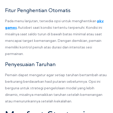
Fitur Penghentian Otomatis
Pada menu lanjutan, tersedia opsi untuk menghentikan
pkv
games
Autobet saat kondisi tertentu terpenuhi. Kondisi ini
misalnya saat saldo turun di bawah batas minimal atau saat
mencapai target kemenangan. Dengan demikian, pemain
memiliki kontrol penuh atas durasi dan intensitas sesi
permainan.
Penyesuaian Taruhan
Pemain dapat mengatur agar setiap taruhan bertambah atau
berkurang berdasarkan hasil putaran sebelumnya. Opsi ini
berguna untuk strategi pengelolaan modal yang lebih
dinamis, misalnya menaikkan taruhan setelah kemenangan
atau menurunkannya setelah kekalahan.