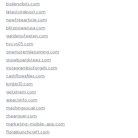
boilersnbits.com
latestviralpost.com
newfreearticle.com
blitzpowerusa.com
gardenofeaten.com
hycys05.com
onemoremilerunning.com
snowboardsteez.com
instagrambioforgirls.com
cashflowxfiles.com
kmbb10.com
getxtrem.com
weactinfo.com
meshingsocial.com
thearguer.com
marketing-mobile-app.com
floralpunchcraft.com