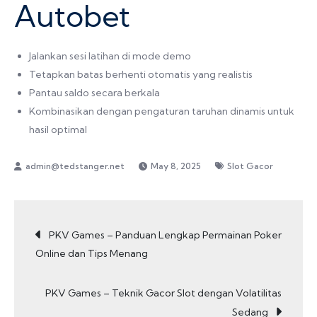
Autobet
Jalankan sesi latihan di mode demo
Tetapkan batas berhenti otomatis yang realistis
Pantau saldo secara berkala
Kombinasikan dengan pengaturan taruhan dinamis untuk
hasil optimal
May 8, 2025
Slot Gacor
Post
PKV Games – Panduan Lengkap Permainan Poker
Online dan Tips Menang
navigation
PKV Games – Teknik Gacor Slot dengan Volatilitas
Sedang