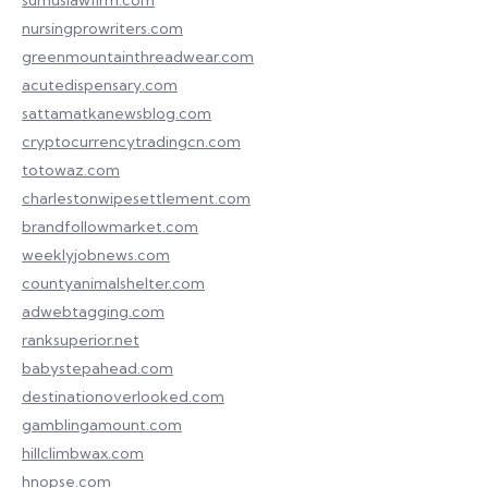
sumuslawfirm.com
nursingprowriters.com
greenmountainthreadwear.com
acutedispensary.com
sattamatkanewsblog.com
cryptocurrencytradingcn.com
totowaz.com
charlestonwipesettlement.com
brandfollowmarket.com
weeklyjobnews.com
countyanimalshelter.com
adwebtagging.com
ranksuperior.net
babystepahead.com
destinationoverlooked.com
gamblingamount.com
hillclimbwax.com
hnopse.com