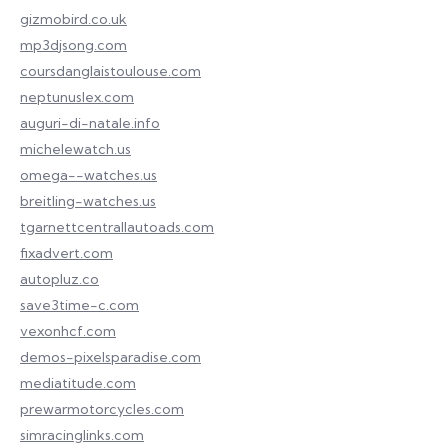
gizmobird.co.uk
mp3djsong.com
coursdanglaistoulouse.com
neptunuslex.com
auguri-di-natale.info
michelewatch.us
omega--watches.us
breitling-watches.us
tgarnettcentrallautoads.com
fixadvert.com
autopluz.co
save3time-c.com
vexonhcf.com
demos-pixelsparadise.com
mediatitude.com
prewarmotorcycles.com
simracinglinks.com