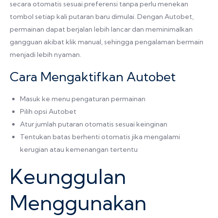
secara otomatis sesuai preferensi tanpa perlu menekan
tombol setiap kali putaran baru dimulai. Dengan Autobet,
permainan dapat berjalan lebih lancar dan meminimalkan
gangguan akibat klik manual, sehingga pengalaman bermain
menjadi lebih nyaman.
Cara Mengaktifkan Autobet
Masuk ke menu pengaturan permainan
Pilih opsi Autobet
Atur jumlah putaran otomatis sesuai keinginan
Tentukan batas berhenti otomatis jika mengalami
kerugian atau kemenangan tertentu
Keunggulan
Menggunakan