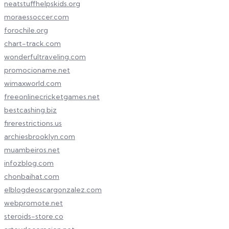
neatstuffhelpskids.org
moraessoccer.com
forochile.org
chart-track.com
wonderfultraveling.com
promocioname.net
wimaxworld.com
freeonlinecricketgames.net
bestcashing.biz
firerestrictions.us
archiesbrooklyn.com
muambeiros.net
infozblog.com
chonbaihat.com
elblogdeoscargonzalez.com
webpromote.net
steroids-store.co