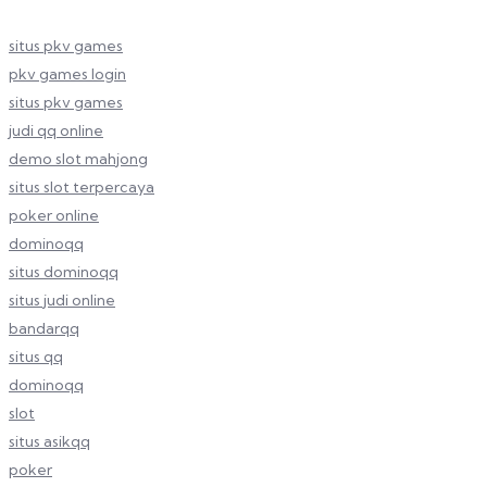
situs pkv games
pkv games login
situs pkv games
judi qq online
demo slot mahjong
situs slot terpercaya
poker online
dominoqq
situs dominoqq
situs judi online
bandarqq
situs qq
dominoqq
slot
situs asikqq
poker