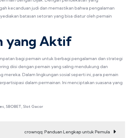
bermain dengan bijak. Dengan pendekatan yang
ncegah kecanduan judi dan memastikan bahwa pengalaman
diakan batasan setoran yang bisa diatur oleh pemain
 yang Aktif
patan bagi pemain untuk berbagi pengalaman dan strategi
i sering diisi dengan pemain yang saling mendukung dan
mereka. Dalam lingkungan sosial seperti ini, para pemain
erpartisipasi dalam permainan. Ini menciptakan suasana yang
,
,
es
SBOBET
Slot Gacor
crownqq: Panduan Lengkap untuk Pemula