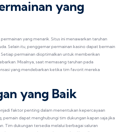
Permainan yang
 permainan yang menarik. Situs ini menawarkan taruhan
kuda. Selain itu, penggemar permainan kasino dapat bermain
ot. Setiap permainan dioptimalkan untuk memberikan
arkan. Misalnya, saat memasang taruhan pada
nsasi yang mendebarkan ketika tim favorit mereka
gan yang Baik
enjadi faktor penting dalam menentukan kepercayaan
qq, pemain dapat menghubungi tim dukungan kapan saja jika
. Tim dukungan tersedia melalui berbagai saluran