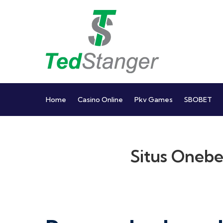
Skip
to
content
Slot Onlin
Gunakan LinkAja 
Home
Casino Online
Pkv Games
SBOBET
Situs Onebe