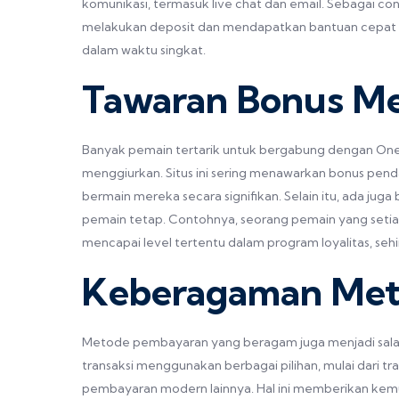
komunikasi, termasuk live chat dan email. Sebagai c
melakukan deposit dan mendapatkan bantuan cepat da
dalam waktu singkat.
Tawaran Bonus Me
Banyak pemain tertarik untuk bergabung dengan On
menggiurkan. Situs ini sering menawarkan bonus pen
bermain mereka secara signifikan. Selain itu, ada jug
pemain tetap. Contohnya, seorang pemain yang seti
mencapai level tertentu dalam program loyalitas, se
Keberagaman Met
Metode pembayaran yang beragam juga menjadi sala
transaksi menggunakan berbagai pilihan, mulai dari tr
pembayaran modern lainnya. Hal ini memberikan kem