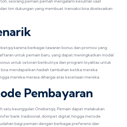
ontoh, seorang pemain pernah mengalami kesulitan saat
ri tim dukungan yang membuat transaksi bisa diselesaikan
narik
ebetqq karena berbagai tawaran bonus dan promosi yang
daftaran untuk pemain baru, yang dapat meningkatkan modal
a bonus untuk setoran berikutnya dan program loyalitas untuk
a bisa mendapatkan hadiah tambahan ketika mereka
hingga mereka merasa dihargai atas kesetiaan mereka.
ode Pembayaran
h satu keunggulan Onebetqq. Pemain dapat melakukan
ansfer bank tradisional, dompet digital, hingga metode
udahan bagi pemain dengan berbagai preferensi dan