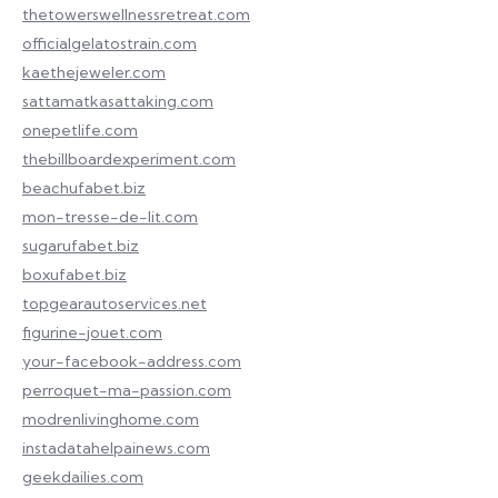
thetowerswellnessretreat.com
officialgelatostrain.com
kaethejeweler.com
sattamatkasattaking.com
onepetlife.com
thebillboardexperiment.com
beachufabet.biz
mon-tresse-de-lit.com
sugarufabet.biz
boxufabet.biz
topgearautoservices.net
figurine-jouet.com
your-facebook-address.com
perroquet-ma-passion.com
modrenlivinghome.com
instadatahelpainews.com
geekdailies.com