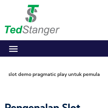
Skip
to
content
Slot Online Gacor
Gunakan LinkAja untuk
di Situs Judi
deposit cepat dan mainkan
Terpercaya
slot online gacor di situs judi
terpercaya dengan
dengan Deposit
peluang menang besar.
Pulsa LinkAja
slot demo pragmatic play untuk pemula
Pengenalan Slot