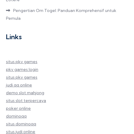
Pengertian Om Togel: Panduan Komprehensif untuk
Pemula
Links
situs pkv games
pkv games login
situs pkv games
judi qq online
demo slot mahjong
situs slot terpercaya
poker online
dominoqq
situs dominoqq
situs judi online