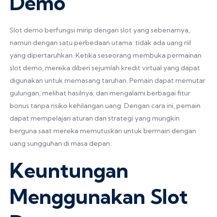
Demo
Slot demo berfungsi mirip dengan slot yang sebenarnya,
namun dengan satu perbedaan utama: tidak ada uang riil
yang dipertaruhkan. Ketika seseorang membuka permainan
slot demo, mereka diberi sejumlah kredit virtual yang dapat
digunakan untuk memasang taruhan. Pemain dapat memutar
gulungan, melihat hasilnya, dan mengalami berbagai fitur
bonus tanpa risiko kehilangan uang. Dengan cara ini, pemain
dapat mempelajari aturan dan strategi yang mungkin
berguna saat mereka memutuskan untuk bermain dengan
uang sungguhan di masa depan.
Keuntungan
Menggunakan Slot