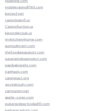
fluxetine.com
mobilecasino8760.com
betqq3.net
casinoloans5.us
CasinoAuction.us
kipooglecouk.us
mykitchennhome.com
aumoulinvert.com
thefoodiepassport.com
superwindowproject.com
papibakigrafo.com
icanhazjs.com
canimpact.org
goviralstudy.com
cartourism.net
apple-cores.com
pulserasdeactividad10.com
barbaracarlotti.com