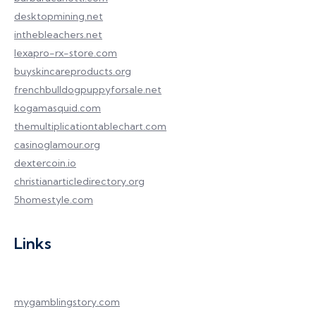
desktopmining.net
inthebleachers.net
lexapro-rx-store.com
buyskincareproducts.org
frenchbulldogpuppyforsale.net
kogamasquid.com
themultiplicationtablechart.com
casinoglamour.org
dextercoin.io
christianarticledirectory.org
5homestyle.com
Links
mygamblingstory.com