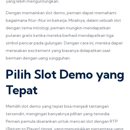
yang lebih menguntungkan.
Dengan memainkan slot demo, pemain dapat memahami
bagaimana fitur-fitur ini bekerja. Misalnya, dalam sebuah slot
dengan tema mitologi, pemain mungkin mendapatkan
putaran gratis ketika mereka berhasil mendapatkan tiga
simbol pencar pada gulungan. Dengan cara ini, mereka dapat
merasakan excitement yang biasanya didapatkan saat
bermain dengan uang sungguhan.
Pilih Slot Demo yang
Tepat
Memilih slot demo yang tepat bisa menjadi tantangan
tersendiri, mengingat banyaknya pilihan yang tersedia.
Pemain pemula disarankan untuk mencari slot dengan RTP
(Return to Player) tinggi, yang menunjukkan persentase uang