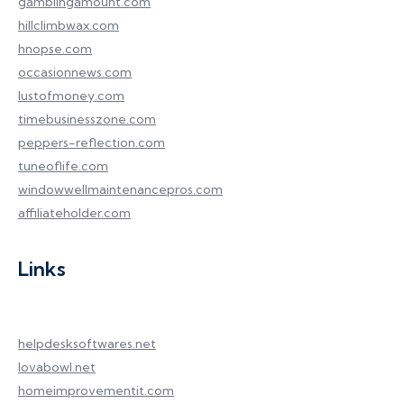
gamblingamount.com
hillclimbwax.com
hnopse.com
occasionnews.com
lustofmoney.com
timebusinesszone.com
peppers-reflection.com
tuneoflife.com
windowwellmaintenancepros.com
affiliateholder.com
Links
helpdesksoftwares.net
lovabowl.net
homeimprovementit.com