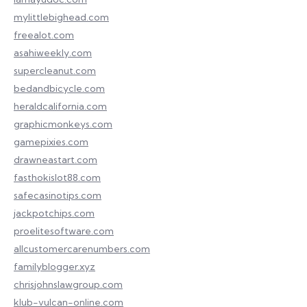
mylittlebighead.com
freealot.com
asahiweekly.com
supercleanut.com
bedandbicycle.com
heraldcalifornia.com
graphicmonkeys.com
gamepixies.com
drawneastart.com
fasthokislot88.com
safecasinotips.com
jackpotchips.com
proelitesoftware.com
allcustomercarenumbers.com
familyblogger.xyz
chrisjohnslawgroup.com
klub-vulcan-online.com