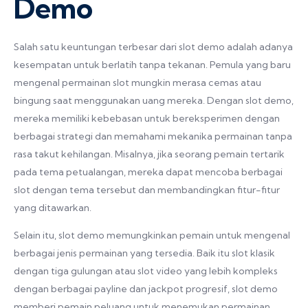
Demo
Salah satu keuntungan terbesar dari slot demo adalah adanya
kesempatan untuk berlatih tanpa tekanan. Pemula yang baru
mengenal permainan slot mungkin merasa cemas atau
bingung saat menggunakan uang mereka. Dengan slot demo,
mereka memiliki kebebasan untuk bereksperimen dengan
berbagai strategi dan memahami mekanika permainan tanpa
rasa takut kehilangan. Misalnya, jika seorang pemain tertarik
pada tema petualangan, mereka dapat mencoba berbagai
slot dengan tema tersebut dan membandingkan fitur-fitur
yang ditawarkan.
Selain itu, slot demo memungkinkan pemain untuk mengenal
berbagai jenis permainan yang tersedia. Baik itu slot klasik
dengan tiga gulungan atau slot video yang lebih kompleks
dengan berbagai payline dan jackpot progresif, slot demo
memberi pemain peluang untuk menemukan permainan