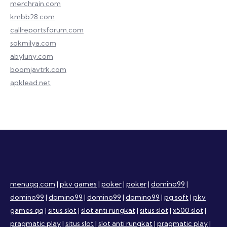
merchrain.com
kmbb28.com
callreportsforum.com
sokmilya.com
abyluny.com
boomjavtrk.com
apklead.net
menuqq.com
|
pkv games
|
poker
|
poker
|
domino99
|
domino99
|
domino99
|
domino99
|
domino99
|
pg soft
|
pkv
games qq
|
situs slot
|
slot anti rungkat
|
situs slot
|
x500 slot
|
pragmatic play
|
situs slot
|
slot anti rungkat
|
pragmatic play
|