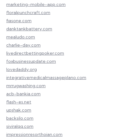
marketing-mobile-app.com
floralpunchcraft.com
fiasone.com
danktankbattery.com
mealudo.com
charlie-day.com
livedirectbettingpoker.com
foxbusinessupdate.com
lovedaddy.org
integrativemedicalmassageplano.com
mrrugwashing.com
acb-bankia.com
flash-es.net
upshak.com
backsilo.com
siviralqq.com
impressionresorthoian.com