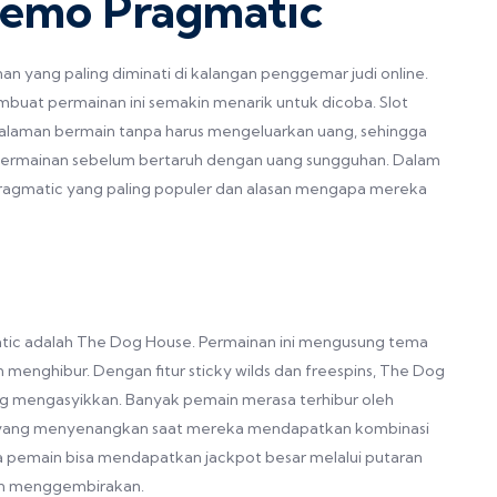
Demo Pragmatic
an yang paling diminati di kalangan penggemar judi online.
buat permainan ini semakin menarik untuk dicoba. Slot
aman bermain tanpa harus mengeluarkan uang, sehingga
permainan sebelum bertaruh dengan uang sungguhan. Dalam
 Pragmatic yang paling populer dan alasan mengapa mereka
matic adalah The Dog House. Permainan ini mengusung tema
n menghibur. Dengan fitur sticky wilds dan freespins, The Dog
mengasyikkan. Banyak pemain merasa terhibur oleh
a yang menyenangkan saat mereka mendapatkan kombinasi
 pemain bisa mendapatkan jackpot besar melalui putaran
in menggembirakan.