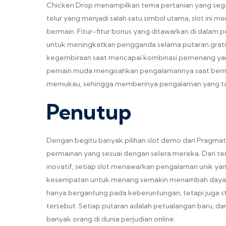
Chicken Drop menampilkan tema pertanian yang segar
telur yang menjadi salah satu simbol utama, slot in
bermain. Fitur-fitur bonus yang ditawarkan di dalam
untuk meningkatkan pengganda selama putaran gratis
kegembiraan saat mencapai kombinasi pemenang yang 
pemain muda mengisahkan pengalamannya saat berm
memukau, sehingga memberinya pengalaman yang ta
Penutup
Dengan begitu banyak pilihan slot demo dari Pragma
permainan yang sesuai dengan selera mereka. Dari 
inovatif, setiap slot menawarkan pengalaman unik ya
kesempatan untuk menang semakin menambah daya tar
hanya bergantung pada keberuntungan, tetapi juga s
tersebut. Setiap putaran adalah petualangan baru, da
banyak orang di dunia perjudian online.