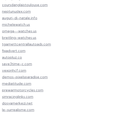
coursdanglaistoulouse.com
neptunuslex.com
auguri-di-natale.info
michelewatch.us
omega--watches.us
breitling-watches.us
tgarnettcentrallautoads.com
fixadvert.com
autopluz.co
save3time-c.com
vexonhcf.com
demos-pixelsparadise.com
mediatitude.com
prewarmotorcycles.com
simracinglinks.com
dosyamerkezi.net
le-surrealisme.com