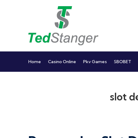
Skip
to
content
Slot Onlin
Gunakan LinkAja 
Home
Casino Online
Pkv Games
SBOBET
slot 