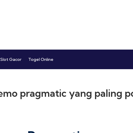
e Gacor di Situs Judi Terpercaya dengan Dep
untuk deposit cepat dan mainkan slot online gacor di situs judi te
Slot Gacor
Togel Online
demo pragmatic yang paling p