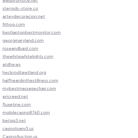
webpromote.net
steroids-store.co
arteydecoracion.net
fithog.com
bestlaptopbestmonitor.com
georginaryland.com
roseandbasil.com
thewhitewhitelights.com
atdhe.ws
heckrodtwetland.org
halfheardinthestillness.com
mybestmassagechair.com
ericreed.net
fluxetine.com
mobilecasino8760.com
betqq3.net
casinoloans5.us
CasinoAuction.us