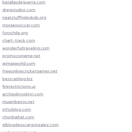
batallasdeguerra.com
dregstudios.com
neatstuffhelpskids.org
moraessoccer.com
forochile.org
chart-track.com
wonderfultraveling.com
promocioname.net
wimaxworld.com
freeonlinecricketgames.net
bestcashing.biz
firerestrictions.us
archiesbrooklyn.com
muambeiros.net
infozblog.com
chonbaihat.com
elblogdeoscargonzalez.com