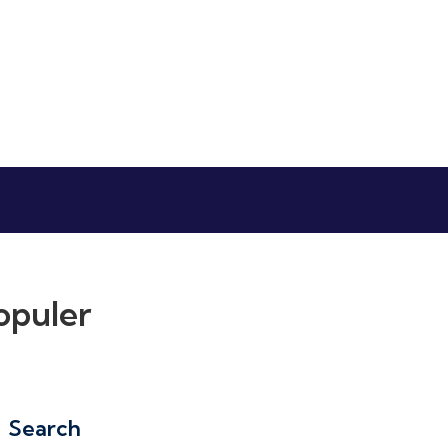
osit Pulsa LinkAja
rpercaya dengan peluang menang besar.
opuler
Search