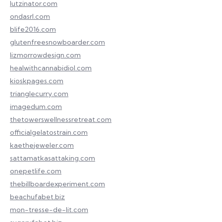
lutzinator.com
ondasrl.com
blife2016.com
glutenfreesnowboarder.com
lizmorrowdesign.com
healwithcannabidiol.com
kioskpages.com
trianglecurry.com
imagedum.com
thetowerswellnessretreat.com
officialgelatostrain.com
kaethejeweler.com
sattamatkasattaking.com
onepetlife.com
thebillboardexperiment.com
beachufabet.biz
mon-tresse-de-lit.com