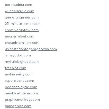
borobuddur.com
wundermusic.com
gamefungames.com
25-minute-timer.com
creativefuntask.com
engrsaifulsaif.com
cheapbtcminers.com
unionstationtogeorgetown.com
iamayudoc.com
mylittlebighead.com
freealot.com
asahiweekly.com
supercleanut.com
bedandbicycle.com
heraldcalifornia.com
graphicmonkeys.com
gamepixies.com