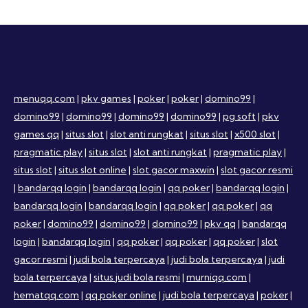
menuqq.com
|
pkv games
|
poker
|
poker
|
domino99
|
domino99
|
domino99
|
domino99
|
domino99
|
pg soft
|
pkv
games qq
|
situs slot
|
slot anti rungkat
|
situs slot
|
x500 slot
|
pragmatic play
|
situs slot
|
slot anti rungkat
|
pragmatic play
|
situs slot
|
situs slot online
|
slot gacor maxwin
|
slot gacor resmi
|
bandarqq login
|
bandarqq login
|
qq poker
|
bandarqq login
|
bandarqq login
|
bandarqq login
|
qq poker
|
qq poker
|
qq
poker
|
domino99
|
domino99
|
domino99
|
pkv qq
|
bandarqq
login
|
bandarqq login
|
qq poker
|
qq poker
|
qq poker
|
slot
gacor resmi
|
judi bola terpercaya
|
judi bola terpercaya
|
judi
bola terpercaya
|
situs judi bola resmi
|
murniqq.com
|
hematqq.com
|
qq poker online
|
judi bola terpercaya
|
poker
|