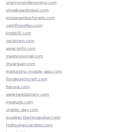
onemoremilerunning.com
snowboardsteez.com
instagrambioforgirls.com
cashflowxfiles.com
kmbb10.com
getxtrem.com
weactinfo.com
meshingsocial.com
thearguer.com
marketing-mobile-app.com
floralpunchcraft.com
fiasone.com
danktankbattery.com
mealudo.com
charlie-day.com
livedirectbettingpoker.com
foxbusinessupdate.com