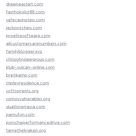
drawneastart.com
fasthokislot88.com
safecasinotips.com
jackpotchips.com
proelitesoftware.com
allcustomercarenumbers.com
familyblogger.xyz
chrisjohnslawgroup.com
klub-vulcan-online.com
breitkamp.com
tripleyresidence.com
softtorrents.org
somosvulnerables.org
duatloterrassa.com
pamufon.com
porscheperformancedrive.com
tamethekraken.org