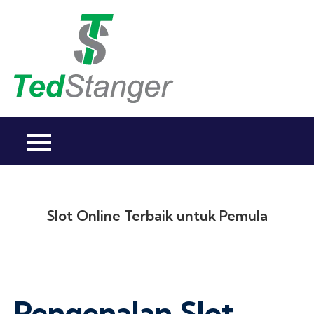
Skip
to
content
Slot Online Gacor
Gunakan LinkAja untuk
di Situs Judi
deposit cepat dan mainkan
Terpercaya
slot online gacor di situs judi
terpercaya dengan
dengan Deposit
peluang menang besar.
Pulsa LinkAja
Slot Online Terbaik untuk Pemula
Pengenalan Slot