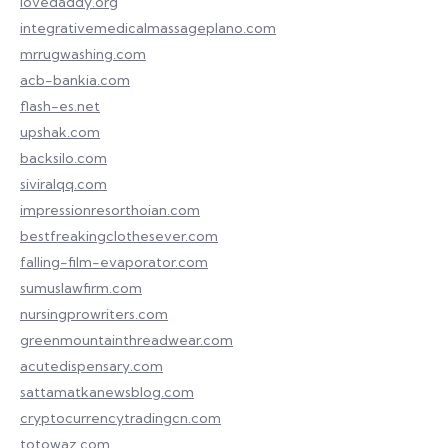
lovedaddy.org
integrativemedicalmassageplano.com
mrrugwashing.com
acb-bankia.com
flash-es.net
upshak.com
backsilo.com
siviralqq.com
impressionresorthoian.com
bestfreakingclothesever.com
falling-film-evaporator.com
sumuslawfirm.com
nursingprowriters.com
greenmountainthreadwear.com
acutedispensary.com
sattamatkanewsblog.com
cryptocurrencytradingcn.com
totowaz.com