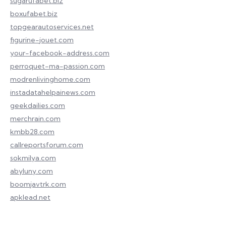
sugarufabet.biz
boxufabet.biz
topgearautoservices.net
figurine-jouet.com
your-facebook-address.com
perroquet-ma-passion.com
modrenlivinghome.com
instadatahelpainews.com
geekdailies.com
merchrain.com
kmbb28.com
callreportsforum.com
sokmilya.com
abyluny.com
boomjavtrk.com
apklead.net