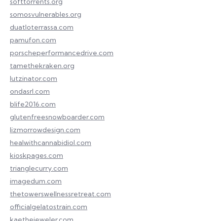
softtorrents.org
somosvulnerables.org
duatloterrassa.com
pamufon.com
porscheperformancedrive.com
tamethekraken.org
lutzinator.com
ondasrl.com
blife2016.com
glutenfreesnowboarder.com
lizmorrowdesign.com
healwithcannabidiol.com
kioskpages.com
trianglecurry.com
imagedum.com
thetowerswellnessretreat.com
officialgelatostrain.com
kaethejeweler.com