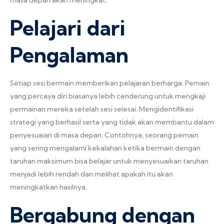
masa depan akan meningkat.
Pelajari dari
Pengalaman
Setiap sesi bermain memberikan pelajaran berharga. Pemain
yang percaya diri biasanya lebih cenderung untuk mengkaji
permainan mereka setelah sesi selesai. Mengidentifikasi
strategi yang berhasil serta yang tidak akan membantu dalam
penyesuaian di masa depan. Contohnya, seorang pemain
yang sering mengalami kekalahan ketika bermain dengan
taruhan maksimum bisa belajar untuk menyesuaikan taruhan
menjadi lebih rendah dan melihat apakah itu akan
meningkatkan hasilnya.
Bergabung dengan