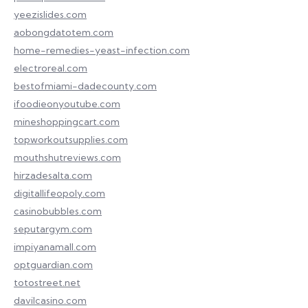
yeezislides.com
aobongdatotem.com
home-remedies-yeast-infection.com
electroreal.com
bestofmiami-dadecounty.com
ifoodieonyoutube.com
mineshoppingcart.com
topworkoutsupplies.com
mouthshutreviews.com
hirzadesalta.com
digitallifeopoly.com
casinobubbles.com
seputargym.com
impiyanamall.com
optguardian.com
totostreet.net
davilcasino.com