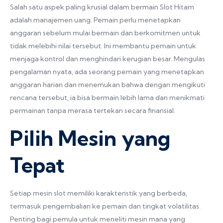
Salah satu aspek paling krusial dalam bermain Slot Hitam
adalah manajemen uang. Pemain perlu menetapkan
anggaran sebelum mulai bermain dan berkomitmen untuk
tidak melebihi nilai tersebut. Ini membantu pemain untuk
menjaga kontrol dan menghindari kerugian besar. Mengulas
pengalaman nyata, ada seorang pemain yang menetapkan
anggaran harian dan menemukan bahwa dengan mengikuti
rencana tersebut, ia bisa bermain lebih lama dan menikmati
permainan tanpa merasa tertekan secara finansial.
Pilih Mesin yang
Tepat
Setiap mesin slot memiliki karakteristik yang berbeda,
termasuk pengembalian ke pemain dan tingkat volatilitas.
Penting bagi pemula untuk meneliti mesin mana yang