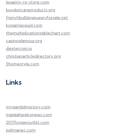
lexapro-rx-store.com
buyskincareproducts.org
frenchbulldogpuppyforsale.net
kogamasquid.com
themultiplicationtablechart.com
casinoglamour.org
dextercoin.io
christianarticledirectory.org
5homestyle.com
Links
mygamblingstory.com
majalahwekonews.com
2017hoganoutlet.com
pelmanec.com