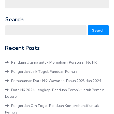
Search
Search
Recent Posts
Panduan Utama untuk Memahami Peraturan No HK
Pengertian Link Togel: Panduan Pemula
Pemahaman Data HK: Wawasan Tahun 2023 dan 2024
Data HK 2024 Lengkap: Panduan Terbaik untuk Pemain
Lotere
Pengertian Om Togel: Panduan Komprehensif untuk
Pemula