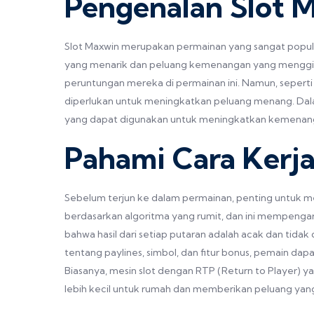
Pengenalan Slot 
Slot Maxwin merupakan permainan yang sangat popule
yang menarik dan peluang kemenangan yang menggiur
peruntungan mereka di permainan ini. Namun, seperti 
diperlukan untuk meningkatkan peluang menang. Dalam
yang dapat digunakan untuk meningkatkan kemenang
Pahami Cara Kerja
Sebelum terjun ke dalam permainan, penting untuk mem
berdasarkan algoritma yang rumit, dan ini mempeng
bahwa hasil dari setiap putaran adalah acak dan tid
tentang paylines, simbol, dan fitur bonus, pemain d
Biasanya, mesin slot dengan RTP (Return to Player) y
lebih kecil untuk rumah dan memberikan peluang yang