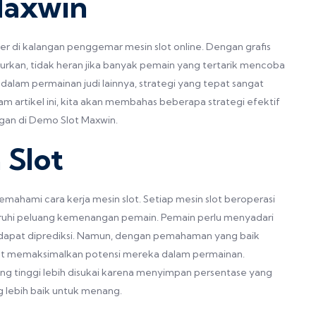
Maxwin
r di kalangan penggemar mesin slot online. Dengan grafis
kan, tidak heran jika banyak pemain yang tertarik mencoba
dalam permainan judi lainnya, strategi yang tepat sangat
 artikel ini, kita akan membahas beberapa strategi efektif
an di Demo Slot Maxwin.
 Slot
ahami cara kerja mesin slot. Setiap mesin slot beroperasi
aruhi peluang kemenangan pemain. Pemain perlu menyadari
ak dapat diprediksi. Namun, dengan pemahaman yang baik
apat memaksimalkan potensi mereka dalam permainan.
ang tinggi lebih disukai karena menyimpan persentase yang
 lebih baik untuk menang.