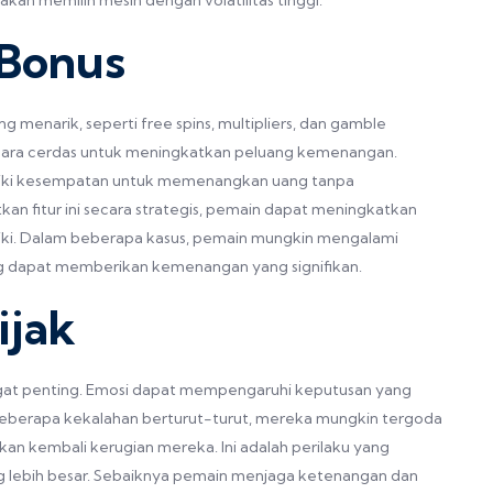
an memilih mesin dengan volatilitas tinggi.
 Bonus
ng menarik, seperti free spins, multipliers, dan gamble
i cara cerdas untuk meningkatkan peluang kemenangan.
iliki kesempatan untuk memenangkan uang tanpa
fitur ini secara strategis, pemain dapat meningkatkan
iki. Dalam beberapa kasus, pemain mungkin mengalami
g dapat memberikan kemenangan yang signifikan.
ijak
ngat penting. Emosi dapat mempengaruhi keputusan yang
h beberapa kekalahan berturut-turut, mereka mungkin tergoda
n kembali kerugian mereka. Ini adalah perilaku yang
 lebih besar. Sebaiknya pemain menjaga ketenangan dan