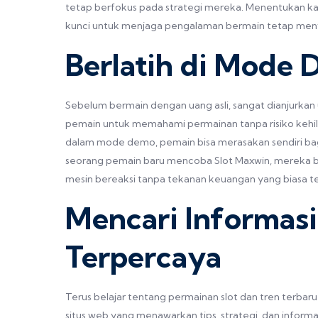
tetap berfokus pada strategi mereka. Menentukan kapa
kunci untuk menjaga pengalaman bermain tetap me
Berlatih di Mode
Sebelum bermain dengan uang asli, sangat dianjurka
pemain untuk memahami permainan tanpa risiko kehi
dalam mode demo, pemain bisa merasakan sendiri baga
seorang pemain baru mencoba Slot Maxwin, mereka 
mesin bereaksi tanpa tekanan keuangan yang biasa ter
Mencari Informasi
Terpercaya
Terus belajar tentang permainan slot dan tren terbar
situs web yang menawarkan tips, strategi, dan infor