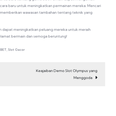
cara baru untuk meningkatkan permainan mereka. Mencari
pat memberikan wawasan tambahan tentang teknik yang
ain dapat meningkatkan peluang mereka untuk meraih
elamat bermain dan semoga beruntung!
,
BET
Slot Gacor
Keajaiban Demo Slot Olympus yang
Menggoda