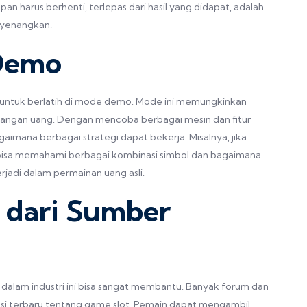
n harus berhenti, terlepas dari hasil yang didapat, adalah
nyenangkan.
 Demo
n untuk berlatih di mode demo. Mode ini memungkinkan
langan uang. Dengan mencoba berbagai mesin dan fitur
imana berbagai strategi dapat bekerja. Misalnya, jika
bisa memahami berbagai kombinasi simbol dan bagaimana
jadi dalam permainan uang asli.
 dari Sumber
u dalam industri ini bisa sangat membantu. Banyak forum dan
masi terbaru tentang game slot. Pemain dapat mengambil