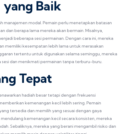
 yang Baik
alah manajemen modal. Pemain perlu menetapkan batasan
an dan berapa lama mereka akan bermain. Misalnya,
njadi beberapa sesi permainan. Dengan cara ini, mereka
an memiliki kesempatan lebih lama untuk merasakan
anggaran tertentu untuk digunakan selama seminggu, mereka
sesi dan menikmati permainan tanpa terburu-buru.
ang Tepat
enawarkan hadiah besar tetapi dengan frekuensi
memberikan kemenangan kecil lebih sering. Pemain
yang tersedia dan memilih yang sesuai dengan gaya
ka mendulang kemenangan kecil secara konsisten, mereka
ndah. Sebaliknya, mereka yang berani mengambil risiko dan