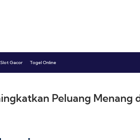
e Gacor di Situs Judi Terpercaya dengan Dep
untuk deposit cepat dan mainkan slot online gacor di situs judi te
Slot Gacor
Togel Online
eningkatkan Peluang Menang 