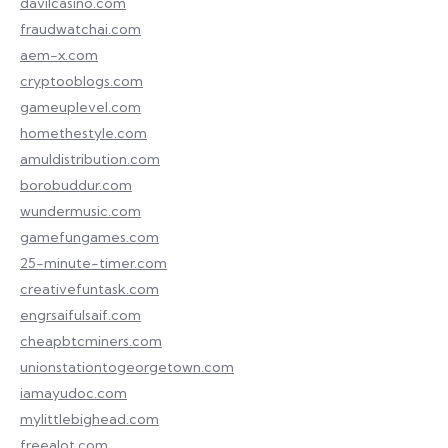
davilcasino.com
fraudwatchai.com
aem-x.com
cryptooblogs.com
gameuplevel.com
homethestyle.com
amuldistribution.com
borobuddur.com
wundermusic.com
gamefungames.com
25-minute-timer.com
creativefuntask.com
engrsaifulsaif.com
cheapbtcminers.com
unionstationtogeorgetown.com
iamayudoc.com
mylittlebighead.com
freealot.com