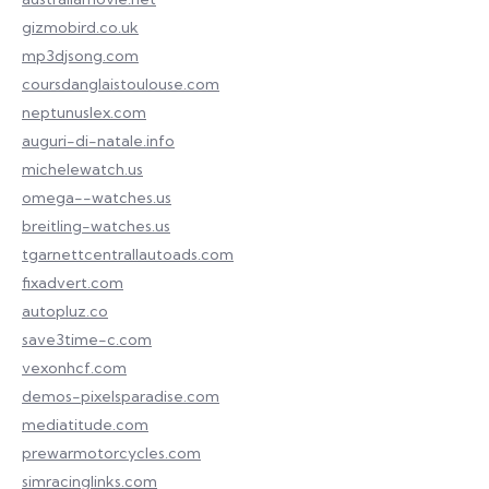
gizmobird.co.uk
mp3djsong.com
coursdanglaistoulouse.com
neptunuslex.com
auguri-di-natale.info
michelewatch.us
omega--watches.us
breitling-watches.us
tgarnettcentrallautoads.com
fixadvert.com
autopluz.co
save3time-c.com
vexonhcf.com
demos-pixelsparadise.com
mediatitude.com
prewarmotorcycles.com
simracinglinks.com