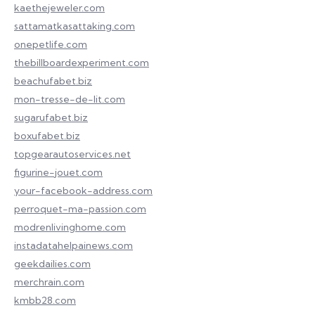
kaethejeweler.com
sattamatkasattaking.com
onepetlife.com
thebillboardexperiment.com
beachufabet.biz
mon-tresse-de-lit.com
sugarufabet.biz
boxufabet.biz
topgearautoservices.net
figurine-jouet.com
your-facebook-address.com
perroquet-ma-passion.com
modrenlivinghome.com
instadatahelpainews.com
geekdailies.com
merchrain.com
kmbb28.com