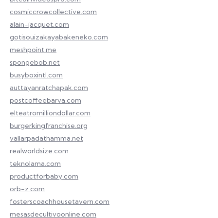
cosmiccrowcollective.com
alain-jacquet.com
gotisouizakayabakeneko.com
meshpoint.me
spongebob.net
busyboxintl.com
auttayanratchapak.com
postcoffeebarva.com
elteatromilliondollar.com
burgerkingfranchise.org
vallarpadathamma.net
realworldsize.com
teknolama.com
productforbaby.com
orb-z.com
fosterscoachhousetavern.com
mesasdecultivoonline.com