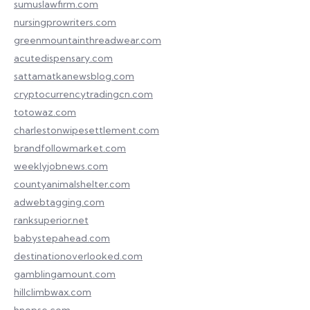
sumuslawfirm.com
nursingprowriters.com
greenmountainthreadwear.com
acutedispensary.com
sattamatkanewsblog.com
cryptocurrencytradingcn.com
totowaz.com
charlestonwipesettlement.com
brandfollowmarket.com
weeklyjobnews.com
countyanimalshelter.com
adwebtagging.com
ranksuperior.net
babystepahead.com
destinationoverlooked.com
gamblingamount.com
hillclimbwax.com