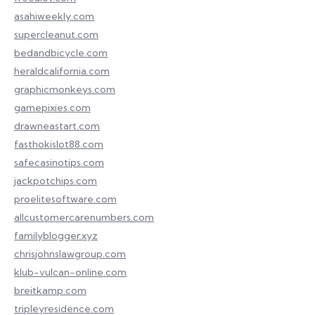
asahiweekly.com
supercleanut.com
bedandbicycle.com
heraldcalifornia.com
graphicmonkeys.com
gamepixies.com
drawneastart.com
fasthokislot88.com
safecasinotips.com
jackpotchips.com
proelitesoftware.com
allcustomercarenumbers.com
familyblogger.xyz
chrisjohnslawgroup.com
klub-vulcan-online.com
breitkamp.com
tripleyresidence.com