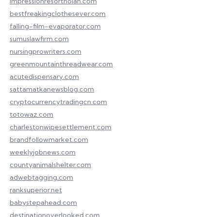
impressionresorthoian.com
bestfreakingclothesever.com
falling-film-evaporator.com
sumuslawfirm.com
nursingprowriters.com
greenmountainthreadwear.com
acutedispensary.com
sattamatkanewsblog.com
cryptocurrencytradingcn.com
totowaz.com
charlestonwipesettlement.com
brandfollowmarket.com
weeklyjobnews.com
countyanimalshelter.com
adwebtagging.com
ranksuperior.net
babystepahead.com
destinationoverlooked.com