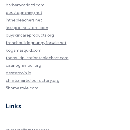
barbaracarlotti.com
desktopmining.net
inthebleachers.net
lexapro-rx-store.com
buyskincareproducts.org
frenchbulldogpuppyforsale.net
kogamasquid.com
themultiplicationtablechart.com
casinoglamour.org
dextercoin.io
christianarticledirectory.org
5homestyle.com
Links