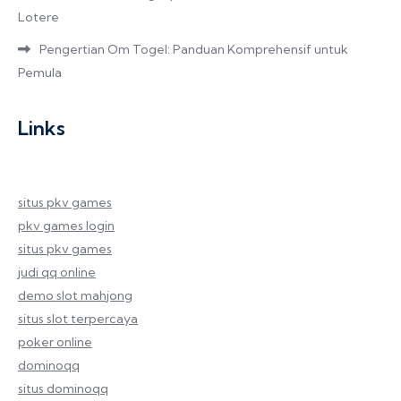
Lotere
Pengertian Om Togel: Panduan Komprehensif untuk
Pemula
Links
situs pkv games
pkv games login
situs pkv games
judi qq online
demo slot mahjong
situs slot terpercaya
poker online
dominoqq
situs dominoqq