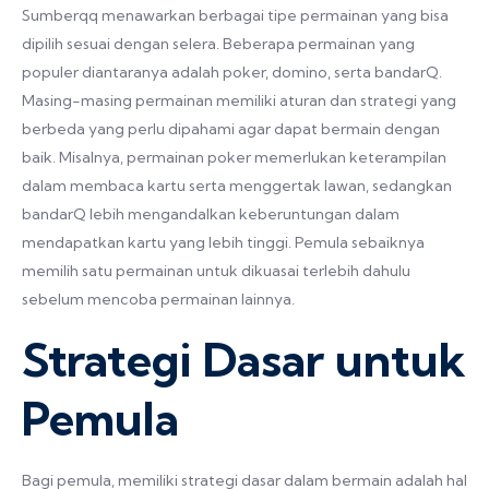
Sumberqq menawarkan berbagai tipe permainan yang bisa
dipilih sesuai dengan selera. Beberapa permainan yang
populer diantaranya adalah poker, domino, serta bandarQ.
Masing-masing permainan memiliki aturan dan strategi yang
berbeda yang perlu dipahami agar dapat bermain dengan
baik. Misalnya, permainan poker memerlukan keterampilan
dalam membaca kartu serta menggertak lawan, sedangkan
bandarQ lebih mengandalkan keberuntungan dalam
mendapatkan kartu yang lebih tinggi. Pemula sebaiknya
memilih satu permainan untuk dikuasai terlebih dahulu
sebelum mencoba permainan lainnya.
Strategi Dasar untuk
Pemula
Bagi pemula, memiliki strategi dasar dalam bermain adalah hal