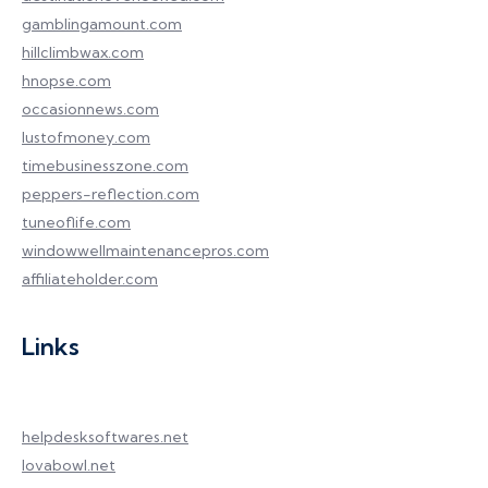
gamblingamount.com
hillclimbwax.com
hnopse.com
occasionnews.com
lustofmoney.com
timebusinesszone.com
peppers-reflection.com
tuneoflife.com
windowwellmaintenancepros.com
affiliateholder.com
Links
helpdesksoftwares.net
lovabowl.net