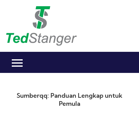
Skip
to
content
Slot Online Gacor
Gunakan LinkAja untuk
di Situs Judi
deposit cepat dan mainkan
Terpercaya
slot online gacor di situs judi
terpercaya dengan
dengan Deposit
peluang menang besar.
Pulsa LinkAja
Sumberqq: Panduan Lengkap untuk
Pemula