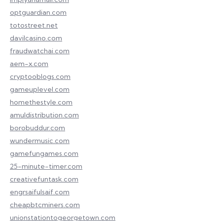
optguardian.com
totostreet.net
davilcasino.com
fraudwatchai.com
aem-x.com
cryptooblogs.com
gameuplevel.com
homethestyle.com
amuldistribution.com
borobuddur.com
wundermusic.com
gamefungames.com
25-minute-timer.com
creativefuntask.com
engrsaifulsaif.com
cheapbtcminers.com
unionstationtogeorgetown.com