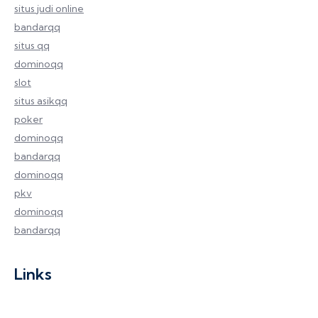
situs judi online
bandarqq
situs qq
dominoqq
slot
situs asikqq
poker
dominoqq
bandarqq
dominoqq
pkv
dominoqq
bandarqq
Links