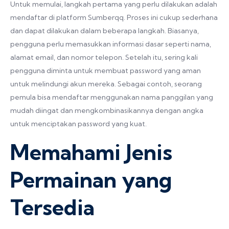
Untuk memulai, langkah pertama yang perlu dilakukan adalah
mendaftar di platform Sumberqq. Proses ini cukup sederhana
dan dapat dilakukan dalam beberapa langkah. Biasanya,
pengguna perlu memasukkan informasi dasar seperti nama,
alamat email, dan nomor telepon. Setelah itu, sering kali
pengguna diminta untuk membuat password yang aman
untuk melindungi akun mereka. Sebagai contoh, seorang
pemula bisa mendaftar menggunakan nama panggilan yang
mudah diingat dan mengkombinasikannya dengan angka
untuk menciptakan password yang kuat.
Memahami Jenis
Permainan yang
Tersedia