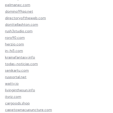
pelmanec.com
domino99qq.net
directoryoftheweb.com
donttellashton.com
rush3studio.com
roro90.com
herzio.com
in-hi5.com
krainafantasy.info
todas-noticias.com
senikartu.com
rusportal.net
watty.io
livinginthesun.info
itsriz.com
cargoods.shop
capetownacupuncture.com