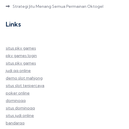
Strategi Jitu Menang Semua Permainan Oktogel
Links
situs pkv games
pkv games login
situs pkv games
judi qq online
demo slot mahjong
situs slot terpercaya
poker online
dominoqq
situs dominoqq
situs judi online
bandarqq