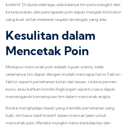
kolektif. Di dunia olahraga, ada kalanya tim perlu bangkit dari
keterpurukan, dan pencapaian poin dapat menjadi motivator
yang kuat untuk melawan segala tantangan yang ada.
Kesulitan dalam
Mencetak Poin
Meskipun mencetak poin adalah tujuan utama, tidak
selamanya tim dapat dengan mudah mencapai hal ini. Faktor-
faktor seperti pertahanan ketat dari lawan, cedera pemain
kunci, atau bahkan kondisi lingkungan seperti cuaca dapat
memengaruhi kemampuan tim dalam mencetak angka.
Ketika menghadapi lawan yang memiliki pertahanan yang
baik, tim harus lebih kreatif dalam mencari jalan untuk
mencetak poin. Mereka mungkin harus beradaptasi dan