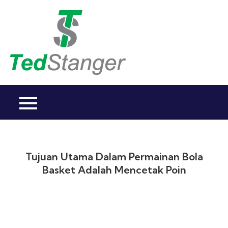
Skip
to
content
Slot Online Gacor
Gunakan LinkAja untuk
di Situs Judi
deposit cepat dan mainkan
Terpercaya
slot online gacor di situs judi
terpercaya dengan
dengan Deposit
peluang menang besar.
Pulsa LinkAja
Tujuan Utama Dalam Permainan Bola
Basket Adalah Mencetak Poin