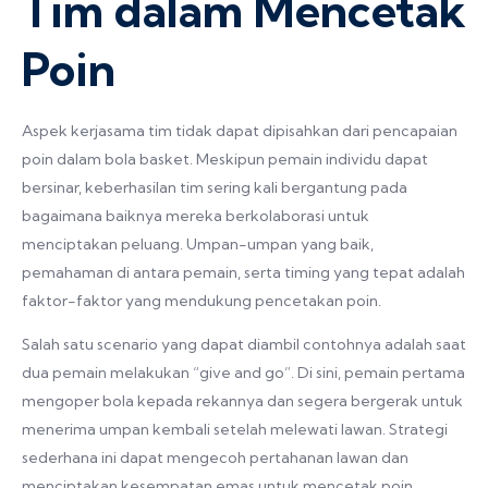
Tim dalam Mencetak
Poin
Aspek kerjasama tim tidak dapat dipisahkan dari pencapaian
poin dalam bola basket. Meskipun pemain individu dapat
bersinar, keberhasilan tim sering kali bergantung pada
bagaimana baiknya mereka berkolaborasi untuk
menciptakan peluang. Umpan-umpan yang baik,
pemahaman di antara pemain, serta timing yang tepat adalah
faktor-faktor yang mendukung pencetakan poin.
Salah satu scenario yang dapat diambil contohnya adalah saat
dua pemain melakukan “give and go”. Di sini, pemain pertama
mengoper bola kepada rekannya dan segera bergerak untuk
menerima umpan kembali setelah melewati lawan. Strategi
sederhana ini dapat mengecoh pertahanan lawan dan
menciptakan kesempatan emas untuk mencetak poin.