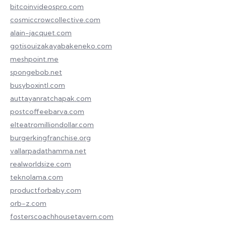
bitcoinvideospro.com
cosmiccrowcollective.com
alain-jacquet.com
gotisouizakayabakeneko.com
meshpoint.me
spongebob.net
busyboxintl.com
auttayanratchapak.com
postcoffeebarva.com
elteatromilliondollar.com
burgerkingfranchise.org
vallarpadathamma.net
realworldsize.com
teknolama.com
productforbaby.com
orb-z.com
fosterscoachhousetavern.com