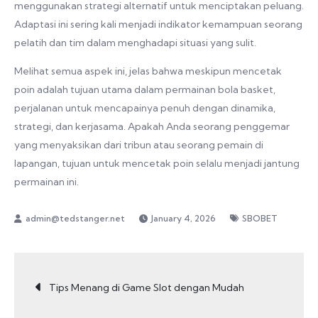
menggunakan strategi alternatif untuk menciptakan peluang.
Adaptasi ini sering kali menjadi indikator kemampuan seorang
pelatih dan tim dalam menghadapi situasi yang sulit.
Melihat semua aspek ini, jelas bahwa meskipun mencetak
poin adalah tujuan utama dalam permainan bola basket,
perjalanan untuk mencapainya penuh dengan dinamika,
strategi, dan kerjasama. Apakah Anda seorang penggemar
yang menyaksikan dari tribun atau seorang pemain di
lapangan, tujuan untuk mencetak poin selalu menjadi jantung
permainan ini.
January 4, 2026
SBOBET
Post
Tips Menang di Game Slot dengan Mudah