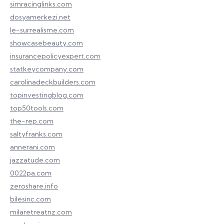
simracinglinks.com
dosyamerkezi.net
le-surrealisme.com
showcasebeauty.com
insurancepolicyexpert.com
statkeycompany.com
carolinadeckbuilders.com
topinvestingblog.com
top50tools.com
the-rep.com
saltyfranks.com
annerani.com
jazzatude.com
0022pa.com
zeroshare.info
bilesinc.com
milaretreatnz.com