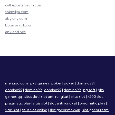
callreportsforum.com
sokmilya.com
abyluny.com
boomjavtrk.com
apklead.net
menuqq.com
|
pkv games
|
poker
|
poker
|
domino99
|
domino99
|
domino99
|
domino99
|
domino99
|
pg soft
|
pkv
games qq
|
situs slot
|
slot anti rungkat
|
situs slot
|
x500 slot
|
pragmatic play
|
situs slot
|
slot anti rungkat
|
pragmatic play
|
situs slot
|
situs slot online
|
slot gacor maxwin
|
slot gacor resmi